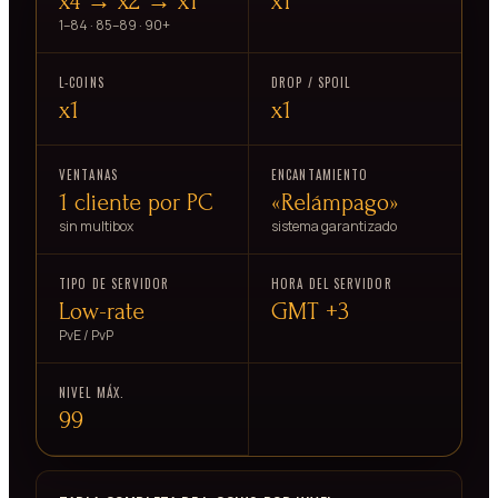
x4 → x2 → x1
x1
1–84 · 85–89 · 90+
L-COINS
DROP / SPOIL
x1
x1
VENTANAS
ENCANTAMIENTO
1 cliente por PC
«Relámpago»
sin multibox
sistema garantizado
TIPO DE SERVIDOR
HORA DEL SERVIDOR
Low-rate
GMT +3
PvE / PvP
NIVEL MÁX.
99