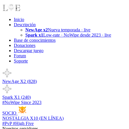
Inicio
Descripción
NewAge x2
Nueva temporada · live
Spark x1
Low-rate · NoWipe desde 2023 · live
Base de conocimientos
Donaciones
Descargar juego
Forum
Soporte
NewAge X2 (
828
)
Spark X1 (
240
)
#NoWipe Since 2023
SOCIO
NOSTALGIA X10 (
EN LÍNEA
)
#PvP #High Five
Nuestros servidores