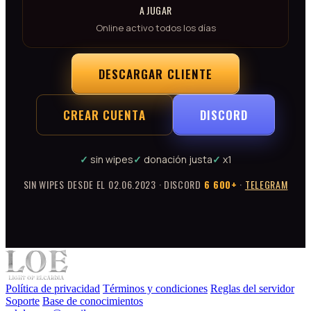
A JUGAR
Online activo todos los días
DESCARGAR CLIENTE
CREAR CUENTA
DISCORD
✓
sin wipes
✓
donación justa
✓
x1
SIN WIPES DESDE EL 02.06.2023 · DISCORD
6 600+
·
TELEGRAM
Política de privacidad
Términos y condiciones
Reglas del servidor
Soporte
Base de conocimientos