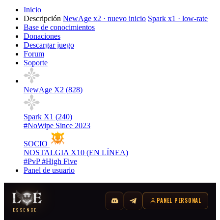
Inicio
Descripción
NewAge x2 · nuevo inicio
Spark x1 · low-rate
Base de conocimientos
Donaciones
Descargar juego
Forum
Soporte
NewAge X2 (
828
)
Spark X1 (
240
)
#NoWipe Since 2023
SOCIO
NOSTALGIA X10 (
EN LÍNEA
)
#PvP #High Five
Panel de usuario
PANEL PERSONAL
ESSENCE