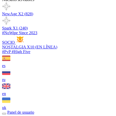
NewAge X2 (
828
)
Spark X1 (
240
)
#NoWipe Since 2023
SOCIO
NOSTALGIA X10 (
EN LÍNEA
)
#PvP #High Five
es
ru
en
uk
Panel de usuario