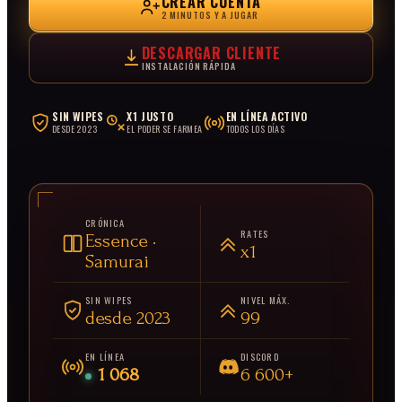
CREAR CUENTA
2 MINUTOS Y A JUGAR
DESCARGAR CLIENTE
INSTALACIÓN RÁPIDA
SIN WIPES
X1 JUSTO
EN LÍNEA ACTIVO
DESDE 2023
EL PODER SE FARMEA
TODOS LOS DÍAS
CRÓNICA
RATES
Essence ·
x1
Samurai
SIN WIPES
NIVEL MÁX.
desde 2023
99
EN LÍNEA
DISCORD
1 068
6 600+