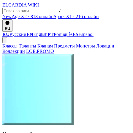
ELCARDIA
WIKI
/
NewAge X2 · 818
онлайн
Spark X1 · 216
онлайн
RU
RU
Русский
EN
English
PT
Português
ES
Español
Классы
Таланты
Кланам
Предметы
Монстры
Локации
Коллекции
LOE.PROMO