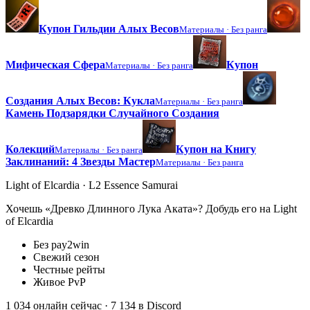
Купон Гильдии Алых Весов
Материалы ·
Без ранга
Мифическая Сфера
Купон
Материалы ·
Без ранга
Создания Алых Весов: Кукла
Материалы ·
Без ранга
Камень Подзарядки Случайного Создания
Колекций
Купон на Книгу
Материалы ·
Без ранга
Заклинаний: 4 Звезды Мастер
Материалы ·
Без ранга
Light of Elcardia · L2 Essence Samurai
Хочешь «Древко Длинного Лука Аката»? Добудь его на Light
of Elcardia
Без pay2win
Свежий сезон
Честные рейты
Живое PvP
1 034 онлайн сейчас
· 7 134 в Discord