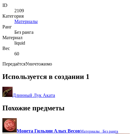
ID
2109
Категория
Материалы
Ранг
Без ранга
Материал
liquid
Вес
60
Передаётся
Уничтожимо
Используется в создании
1
Длинный Лук Аката
Похожие предметы
Монета Гильдии Алых Весов
Материалы ·
Без ранга