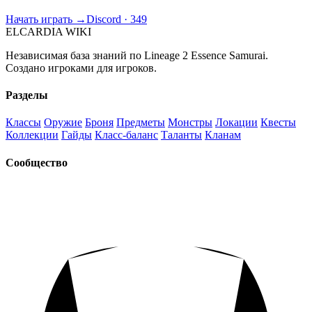
Начать играть →
Discord · 349
ELCARDIA
WIKI
Независимая база знаний по Lineage 2 Essence Samurai.
Создано игроками для игроков.
Разделы
Классы
Оружие
Броня
Предметы
Монстры
Локации
Квесты
Коллекции
Гайды
Класс-баланс
Таланты
Кланам
Сообщество