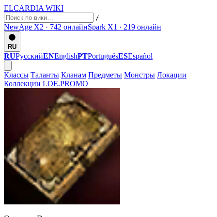
ELCARDIA
WIKI
/
NewAge X2 · 742
онлайн
Spark X1 · 219
онлайн
RU
RU
Русский
EN
English
PT
Português
ES
Español
Классы
Таланты
Кланам
Предметы
Монстры
Локации
Коллекции
LOE.PROMO