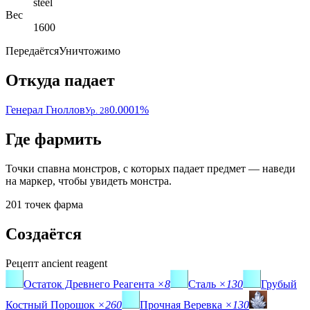
steel
Вес
1600
Передаётся
Уничтожимо
Откуда падает
Генерал Гноллов
0.0001%
Ур. 28
Где фармить
Точки спавна монстров, с которых падает предмет — наведи
на маркер, чтобы увидеть монстра.
201 точек фарма
Создаётся
Рецепт
ancient reagent
Остаток Древнего Реагента
×8
Сталь
×130
Грубый
Костный Порошок
×260
Прочная Веревка
×130