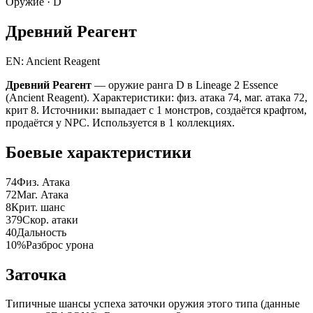
Оружие ·
D
Древний Реагент
EN: Ancient Reagent
Древний Реагент
— оружие ранга D в Lineage 2 Essence
(Ancient Reagent). Характеристики: физ. атака 74, маг. атака 72,
крит 8. Источники: выпадает с 1 монстров, создаётся крафтом,
продаётся у NPC. Используется в 1 коллекциях.
Боевые характеристики
74
Физ. Атака
72
Маг. Атака
8
Крит. шанс
379
Скор. атаки
40
Дальность
10%
Разброс урона
Заточка
Типичные шансы успеха заточки оружия этого типа (данные