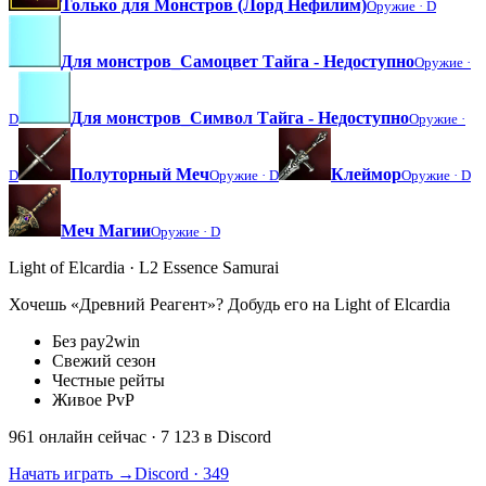
Только для Монстров (Лорд Нефилим)
Оружие ·
D
Для монстров_Самоцвет Тайга - Недоступно
Оружие ·
Для монстров_Символ Тайга - Недоступно
D
Оружие ·
Полуторный Меч
Клеймор
D
Оружие ·
D
Оружие ·
D
Меч Магии
Оружие ·
D
Light of Elcardia · L2 Essence Samurai
Хочешь «Древний Реагент»? Добудь его на Light of Elcardia
Без pay2win
Свежий сезон
Честные рейты
Живое PvP
961 онлайн сейчас
· 7 123 в Discord
Начать играть →
Discord · 349