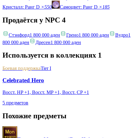
Кристалл: Ранг D
×550
Самоцвет: Ранг D
×185
Продаётся у NPC
4
Стэнфорд
1 800 000 аден
Грено
1 800 000 аден
Вудро
1
800 000 аден
Дресен
1 800 000 аден
Используется в коллекциях
1
Боевая поддержка
Tier I
Celebrated Hero
Восст. HP +1, Восст. MP +1, Восст. CP +1
5 предметов
Похожие предметы