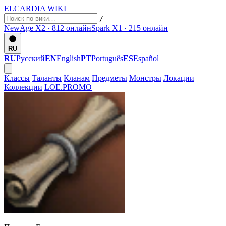
ELCARDIA
WIKI
/
NewAge X2 · 812
онлайн
Spark X1 · 215
онлайн
RU
RU
Русский
EN
English
PT
Português
ES
Español
Классы
Таланты
Кланам
Предметы
Монстры
Локации
Коллекции
LOE.PROMO