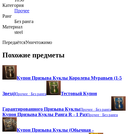
Категория
Прочее
Ранг
Без ранга
Материал
steel
Передаётся
Уничтожимо
Похожие предметы
Купон Призыва Куклы Королева Муравьев (1-5
Звезд)
Тестовый Купон
Прочее ·
Без ранга
Гарантированного Призыва Куклы
Прочее ·
Без ранга
Купон Призыва Куклы Ранга R - 1 Раз
Прочее ·
Без ранга
Купон Призыва Куклы (Обычная -