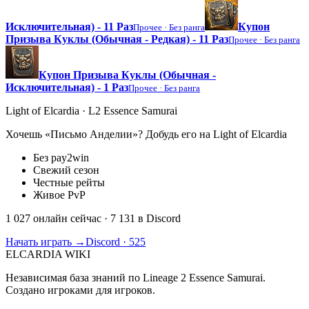
Исключительная) - 11 Раз
Купон
Прочее ·
Без ранга
Призыва Куклы (Обычная - Редкая) - 11 Раз
Прочее ·
Без ранга
Купон Призыва Куклы (Обычная -
Исключительная) - 1 Раз
Прочее ·
Без ранга
Light of Elcardia · L2 Essence Samurai
Хочешь «Письмо Анделии»? Добудь его на Light of Elcardia
Без pay2win
Свежий сезон
Честные рейты
Живое PvP
1 027 онлайн сейчас
· 7 131 в Discord
Начать играть →
Discord · 525
ELCARDIA
WIKI
Независимая база знаний по Lineage 2 Essence Samurai.
Создано игроками для игроков.