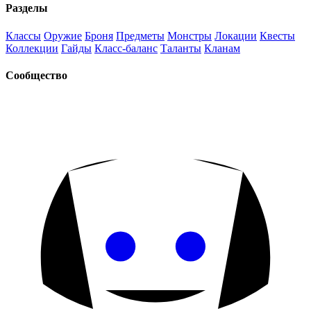
Разделы
Классы
Оружие
Броня
Предметы
Монстры
Локации
Квесты
Коллекции
Гайды
Класс-баланс
Таланты
Кланам
Сообщество