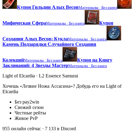
Купон Гильдии Алых Весов
Материалы ·
Без ранга
Мифическая Сфера
Купон
Материалы ·
Без ранга
Создания Алых Весов: Кукла
Материалы ·
Без ранга
Камень Подзарядки Случайного Создания
Колекций
Купон на Книгу
Материалы ·
Без ранга
Заклинаний: 4 Звезды Мастер
Материалы ·
Без ранга
Light of Elcardia · L2 Essence Samurai
Хочешь «Лезвие Ножа Ассасина»? Добудь его на Light of
Elcardia
Без pay2win
Свежий сезон
Честные рейты
Живое PvP
955 онлайн сейчас
· 7 133 в Discord