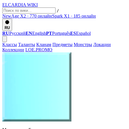
ELCARDIA
WIKI
/
NewAge X2 · 770
онлайн
Spark X1 · 185
онлайн
RU
RU
Русский
EN
English
PT
Português
ES
Español
Классы
Таланты
Кланам
Предметы
Монстры
Локации
Коллекции
LOE.PROMO