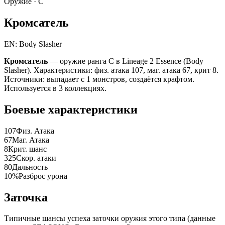
Оружие ·
C
Кромсатель
EN: Body Slasher
Кромсатель
— оружие ранга C в Lineage 2 Essence (Body
Slasher). Характеристики: физ. атака 107, маг. атака 67, крит 8.
Источники: выпадает с 1 монстров, создаётся крафтом.
Используется в 3 коллекциях.
Боевые характеристики
107
Физ. Атака
67
Маг. Атака
8
Крит. шанс
325
Скор. атаки
80
Дальность
10%
Разброс урона
Заточка
Типичные шансы успеха заточки оружия этого типа (данные