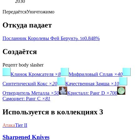
2030
Передаётся
Уничтожимо
Откуда падает
Посланник Королевы Фей Берун
0.848%
Ур. 50
Создаётся
Рецепт
body slasher
Клинок Кромсателя
×8
Мифриловый Сплав
×40
Синтетический Кокс
×20
Качественная Замша
×10
Отвердитель Металла
×50
Кристалл: Ранг D
×700
Самоцвет: Ранг C
×81
Используется в коллекциях
3
Атака
Tier II
Sharpened Knives