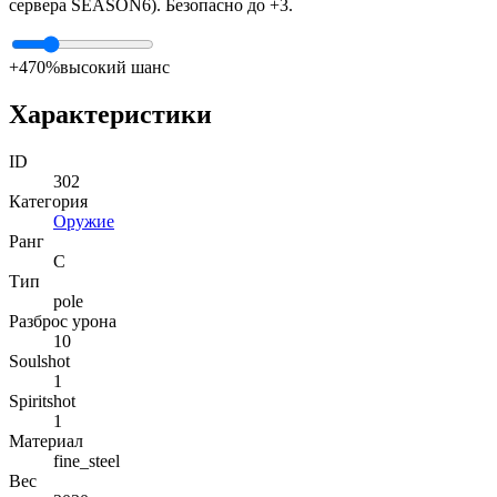
сервера SEASON6). Безопасно до +3.
+4
70%
высокий шанс
Характеристики
ID
302
Категория
Оружие
Ранг
C
Тип
pole
Разброс урона
10
Soulshot
1
Spiritshot
1
Материал
fine_steel
Вес