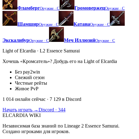
Фламберг
Громовержец
Оружие ·
C
Оружие ·
C
Шамшир
Катана
Оружие ·
C
Оружие ·
C
Экскалибур
Меч Иллюзий
Оружие ·
C
Оружие ·
C
Light of Elcardia · L2 Essence Samurai
Хочешь «Кромсатель»? Добудь его на Light of Elcardia
Без pay2win
Свежий сезон
Честные рейты
Живое PvP
1 014 онлайн сейчас
· 7 129 в Discord
Начать играть →
Discord · 344
ELCARDIA
WIKI
Независимая база знаний по Lineage 2 Essence Samurai.
Создано игроками для игроков.