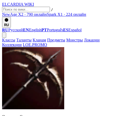
ELCARDIA
WIKI
/
NewAge X2 · 790
онлайн
Spark X1 · 224
онлайн
RU
RU
Русский
EN
English
PT
Português
ES
Español
Классы
Таланты
Кланам
Предметы
Монстры
Локации
Коллекции
LOE.PROMO