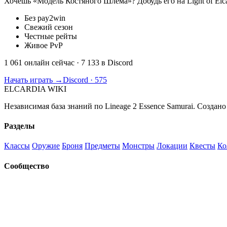
Хочешь «Модель Костяного Шлема»? Добудь его на Light of Elca
Без pay2win
Свежий сезон
Честные рейты
Живое PvP
1 061 онлайн сейчас
· 7 133 в Discord
Начать играть →
Discord · 575
ELCARDIA
WIKI
Независимая база знаний по Lineage 2 Essence Samurai. Создано
Разделы
Классы
Оружие
Броня
Предметы
Монстры
Локации
Квесты
Ко
Сообщество