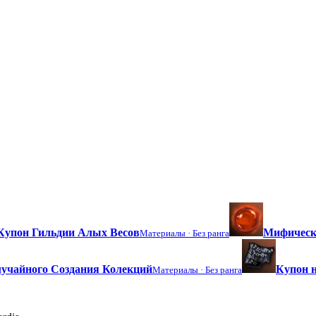
Купон Гильдии Алых Весов
Мифическ
Материалы ·
Без ранга
учайного Создания Колекций
Купон н
Материалы ·
Без ранга