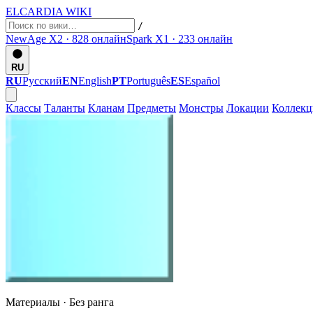
ELCARDIA
WIKI
/
NewAge X2 · 828
онлайн
Spark X1 · 233
онлайн
RU
RU
Русский
EN
English
PT
Português
ES
Español
Классы
Таланты
Кланам
Предметы
Монстры
Локации
Коллек
Материалы ·
Без ранга