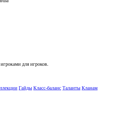
rdia
 игроками для игроков.
ллекции
Гайды
Класс-баланс
Таланты
Кланам