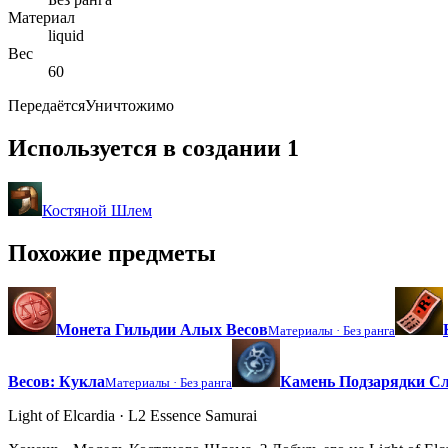
Материал
liquid
Вес
60
Передаётся
Уничтожимо
Используется в создании
1
Костяной Шлем
Похожие предметы
Монета Гильдии Алых Весов
Материалы ·
Без ранга
Весов: Кукла
Камень Подзарядки Сл
Материалы ·
Без ранга
Light of Elcardia · L2 Essence Samurai