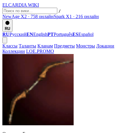
ELCARDIA
WIKI
/
NewAge X2 · 758
онлайн
Spark X1 · 216
онлайн
RU
RU
Русский
EN
English
PT
Português
ES
Español
Классы
Таланты
Кланам
Предметы
Монстры
Локации
Коллекции
LOE.PROMO