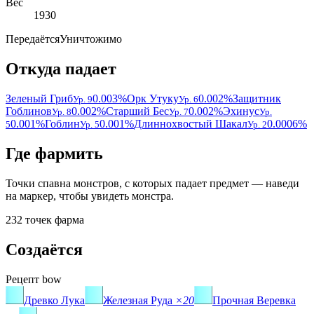
Вес
1930
Передаётся
Уничтожимо
Откуда падает
Зеленый Гриб
0.003%
Орк Утуку
0.002%
Защитник
Ур. 9
Ур. 6
Гоблинов
0.002%
Старший Бес
0.002%
Эхинус
Ур. 8
Ур. 7
Ур.
0.001%
Гоблин
0.001%
Длиннохвостый Шакал
0.0006%
5
Ур. 5
Ур. 2
Где фармить
Точки спавна монстров, с которых падает предмет — наведи
на маркер, чтобы увидеть монстра.
232 точек фарма
Создаётся
Рецепт
bow
Древко Лука
Железная Руда
×20
Прочная Веревка