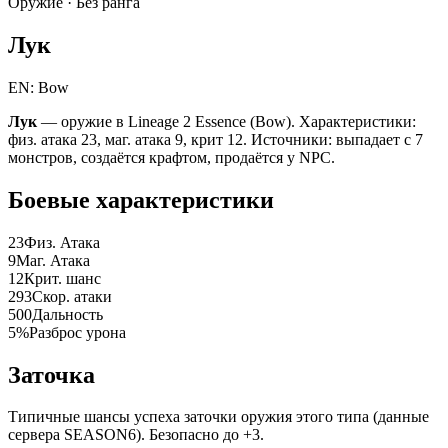
Оружие ·
Без ранга
Лук
EN: Bow
Лук
— оружие в Lineage 2 Essence (Bow). Характеристики:
физ. атака 23, маг. атака 9, крит 12. Источники: выпадает с 7
монстров, создаётся крафтом, продаётся у NPC.
Боевые характеристики
23
Физ. Атака
9
Маг. Атака
12
Крит. шанс
293
Скор. атаки
500
Дальность
5%
Разброс урона
Заточка
Типичные шансы успеха заточки оружия этого типа (данные
сервера SEASON6). Безопасно до +3.