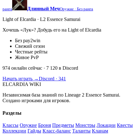
Длинный Меч
ранга
Оружие ·
Без ранга
Light of Elcardia · L2 Essence Samurai
Хочешь «Лук»? Добудь его на Light of Elcardia
Без pay2win
Свежий сезон
Честные рейты
Живое PvP
974 онлайн сейчас
· 7 120 в Discord
Начать играть →
Discord · 341
ELCARDIA
WIKI
Независимая база знаний по Lineage 2 Essence Samurai.
Создано игроками для игроков.
Разделы
Классы
Оружие
Броня
Предметы
Монстры
Локации
Квесты
Коллекции
Гайды
Класс-баланс
Таланты
Кланам