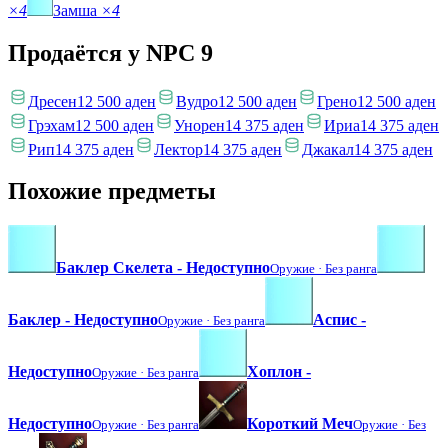
×4
Замша
×4
Продаётся у NPC
9
Дресен
12 500 аден
Вудро
12 500 аден
Грено
12 500 аден
Грэхам
12 500 аден
Унорен
14 375 аден
Ириа
14 375 аден
Рип
14 375 аден
Лектор
14 375 аден
Джакал
14 375 аден
Похожие предметы
Баклер Скелета - Недоступно
Оружие ·
Без ранга
Баклер - Недоступно
Аспис -
Оружие ·
Без ранга
Недоступно
Хоплон -
Оружие ·
Без ранга
Недоступно
Короткий Меч
Оружие ·
Без ранга
Оружие ·
Без