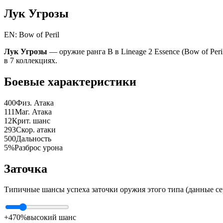
Лук Угрозы
EN: Bow of Peril
Лук Угрозы
— оружие ранга B в Lineage 2 Essence (Bow of Peril
в 7 коллекциях.
Боевые характеристики
400
Физ. Атака
111
Маг. Атака
12
Крит. шанс
293
Скор. атаки
500
Дальность
5%
Разброс урона
Заточка
Типичные шансы успеха заточки оружия этого типа (данные се
+4
70%
высокий шанс