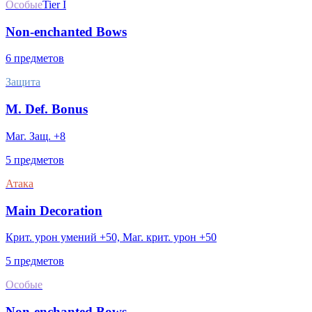
Особые
Tier I
Non-enchanted Bows
6 предметов
Защита
M. Def. Bonus
Маг. Защ. +8
5 предметов
Атака
Main Decoration
Крит. урон умений +50, Маг. крит. урон +50
5 предметов
Особые
Non-enchanted Bows