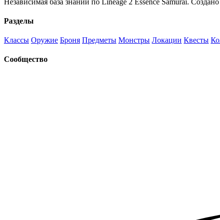
Независимая база знаний по Lineage 2 Essence Samurai. Создано
Разделы
Классы
Оружие
Броня
Предметы
Монстры
Локации
Квесты
Ко
Сообщество