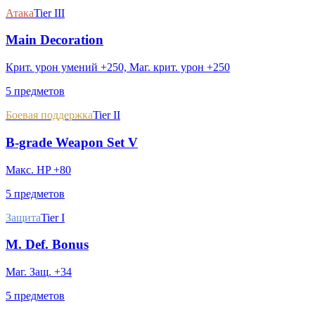
Атака
Tier III
Main Decoration
Крит. урон умений +250, Маг. крит. урон +250
5 предметов
Боевая поддержка
Tier II
B-grade Weapon Set V
Макс. HP +80
5 предметов
Защита
Tier I
M. Def. Bonus
Маг. Защ. +34
5 предметов