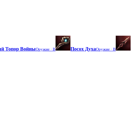
й Топор Войны
Посох Духа
Оружие ·
B
Оружие ·
B