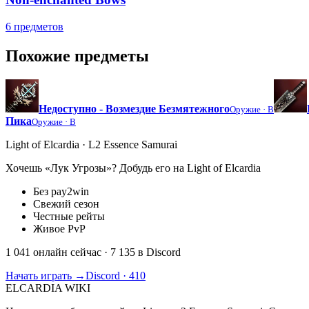
6 предметов
Похожие предметы
Недоступно - Возмездие Безмятежного
Оружие ·
B
Пика
Оружие ·
B
Light of Elcardia · L2 Essence Samurai
Хочешь «Лук Угрозы»? Добудь его на Light of Elcardia
Без pay2win
Свежий сезон
Честные рейты
Живое PvP
1 041 онлайн сейчас
· 7 135 в Discord
Начать играть →
Discord · 410
ELCARDIA
WIKI