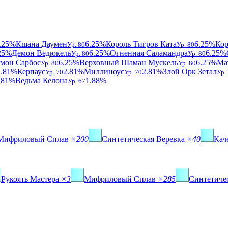
.25%
Кшана Даумен
6.25%
Король Тигров Ката
6.25%
Кор
Ур. 80
Ур. 80
25%
Демон Ведюкель
6.25%
Огненная Саламандра
6.25%
Ур. 80
Ур. 80
мон Сарбос
6.25%
Верховный Шаман Мускель
6.25%
Ма
Ур. 80
Ур. 80
2.81%
Керпаус
2.81%
Миллиноус
2.81%
Злой Орк Зетал
Ур. 70
Ур. 70
Ур.
.81%
Ведьма Келона
1.88%
Ур. 67
Мифриловый Сплав
×200
Синтетическая Веревка
×40
Кач
Рукоять Мастера
×3
Мифриловый Сплав
×285
Синтетиче