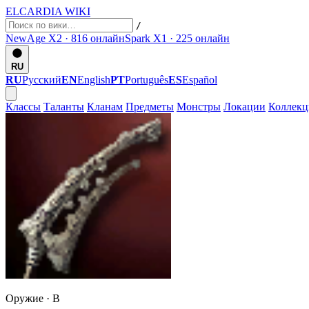
ELCARDIA
WIKI
/
NewAge X2 · 816
онлайн
Spark X1 · 225
онлайн
RU
RU
Русский
EN
English
PT
Português
ES
Español
Классы
Таланты
Кланам
Предметы
Монстры
Локации
Коллек
Оружие ·
B