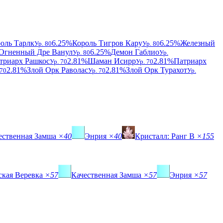
оль Тарлк
6.25%
Король Тигров Кару
6.25%
Железный
Ур. 80
Ур. 80
Огненный Дре Ванул
6.25%
Демон Габлио
Ур. 80
Ур.
триарх Рашкос
2.81%
Шаман Исирр
2.81%
Патриарх
Ур. 70
Ур. 70
2.81%
Злой Орк Раволас
2.81%
Злой Орк Турахот
 70
Ур. 70
Ур.
ественная Замша
×40
Энрия
×40
Кристалл: Ранг B
×155
ская Веревка
×57
Качественная Замша
×57
Энрия
×57