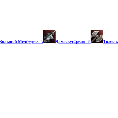
Большой Меч
Дамаскус
Тяжелы
Оружие ·
B
Оружие ·
B