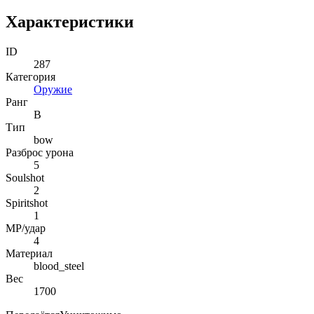
Характеристики
ID
287
Категория
Оружие
Ранг
B
Тип
bow
Разброс урона
5
Soulshot
2
Spiritshot
1
MP/удар
4
Материал
blood_steel
Вес
1700