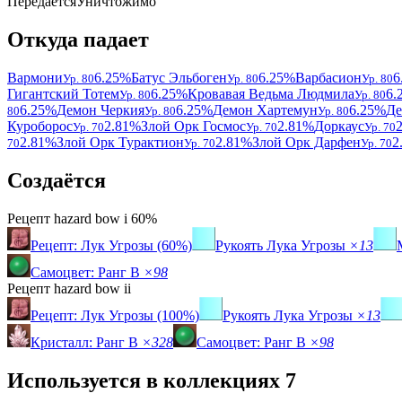
Передаётся
Уничтожимо
Откуда падает
Вармони
6.25%
Батус Эльбоген
6.25%
Варбасион
6
Ур. 80
Ур. 80
Ур. 80
Гигантский Тотем
6.25%
Кровавая Ведьма Людмила
6.
Ур. 80
Ур. 80
6.25%
Демон Черкия
6.25%
Демон Хартемун
6.25%
Де
80
Ур. 80
Ур. 80
Куроборос
2.81%
Злой Орк Госмос
2.81%
Доркаус
Ур. 70
Ур. 70
Ур. 70
2.81%
Злой Орк Турактион
2.81%
Злой Орк Дарфен
2
70
Ур. 70
Ур. 70
Создаётся
Рецепт
hazard bow i
60%
Рецепт: Лук Угрозы (60%)
Рукоять Лука Угрозы
×13
Самоцвет: Ранг B
×98
Рецепт
hazard bow ii
Рецепт: Лук Угрозы (100%)
Рукоять Лука Угрозы
×13
Кристалл: Ранг B
×328
Самоцвет: Ранг B
×98
Используется в коллекциях
7