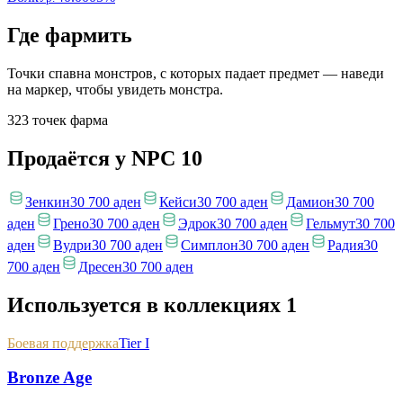
Где фармить
Точки спавна монстров, с которых падает предмет — наведи
на маркер, чтобы увидеть монстра.
323 точек фарма
Продаётся у NPC
10
Зенкин
30 700 аден
Кейси
30 700 аден
Дамион
30 700
аден
Грено
30 700 аден
Эдрок
30 700 аден
Гельмут
30 700
аден
Вудри
30 700 аден
Симплон
30 700 аден
Радия
30
700 аден
Дресен
30 700 аден
Используется в коллекциях
1
Боевая поддержка
Tier I
Bronze Age