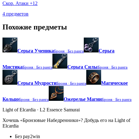
Скор. Атаки +12
4 предметов
Похожие предметы
Серьга Ученика
Серьга
Броня ·
Без ранга
Мистика
Серьга Силы
Броня ·
Без ранга
Броня ·
Без ранга
Серьга Мудрости
Магическое
Броня ·
Без ранга
Кольцо
Ожерелье Магии
Броня ·
Без ранга
Броня ·
Без ранга
Light of Elcardia · L2 Essence Samurai
Хочешь «Бронзовые Набедренники»? Добудь его на Light of
Elcardia
Без pay2win