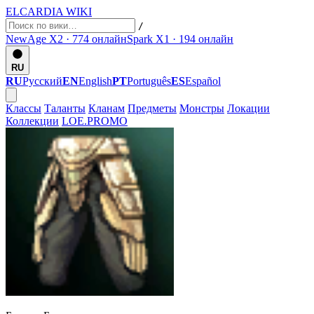
ELCARDIA
WIKI
/
NewAge X2 · 774
онлайн
Spark X1 · 194
онлайн
RU
RU
Русский
EN
English
PT
Português
ES
Español
Классы
Таланты
Кланам
Предметы
Монстры
Локации
Коллекции
LOE.PROMO