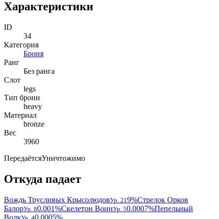
Характеристики
ID
34
Категория
Броня
Ранг
Без ранга
Слот
legs
Тип брони
heavy
Материал
bronze
Вес
3960
Передаётся
Уничтожимо
Откуда падает
Вождь Трусливых Крысолюдов
9%
Стрелок Орков
Ур. 21
Балор
0.001%
Скелетон Воин
0.0007%
Пепельный
Ур. 8
Ур. 5
Волк
0.0005%
Ур. 4