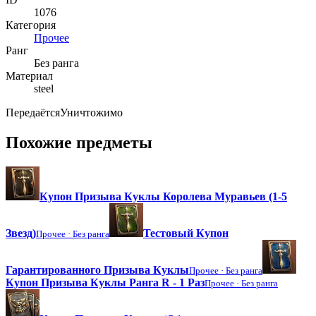
1076
Категория
Прочее
Ранг
Без ранга
Материал
steel
Передаётся
Уничтожимо
Похожие предметы
Купон Призыва Куклы Королева Муравьев (1-5
Звезд)
Тестовый Купон
Прочее ·
Без ранга
Гарантированного Призыва Куклы
Прочее ·
Без ранга
Купон Призыва Куклы Ранга R - 1 Раз
Прочее ·
Без ранга