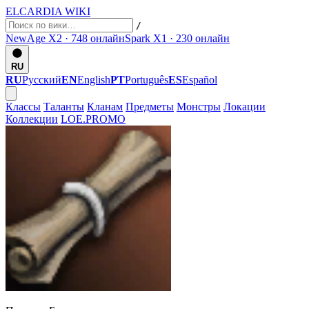
ELCARDIA
WIKI
/
NewAge X2 · 748
онлайн
Spark X1 · 230
онлайн
RU
RU
Русский
EN
English
PT
Português
ES
Español
Классы
Таланты
Кланам
Предметы
Монстры
Локации
Коллекции
LOE.PROMO