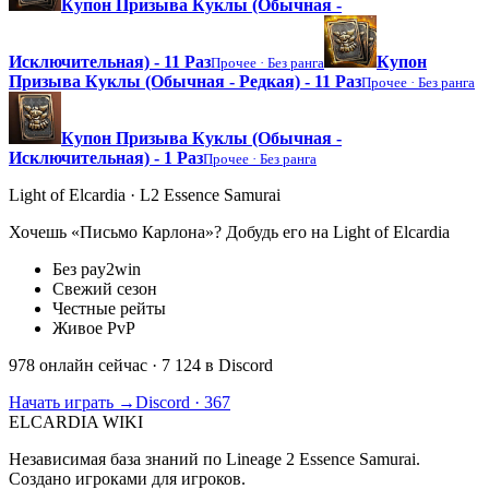
Купон Призыва Куклы (Обычная -
Исключительная) - 11 Раз
Купон
Прочее ·
Без ранга
Призыва Куклы (Обычная - Редкая) - 11 Раз
Прочее ·
Без ранга
Купон Призыва Куклы (Обычная -
Исключительная) - 1 Раз
Прочее ·
Без ранга
Light of Elcardia · L2 Essence Samurai
Хочешь «Письмо Карлона»? Добудь его на Light of Elcardia
Без pay2win
Свежий сезон
Честные рейты
Живое PvP
978 онлайн сейчас
· 7 124 в Discord
Начать играть →
Discord · 367
ELCARDIA
WIKI
Независимая база знаний по Lineage 2 Essence Samurai.
Создано игроками для игроков.