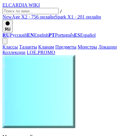
ELCARDIA
WIKI
/
NewAge X2 · 756
онлайн
Spark X1 · 201
онлайн
RU
RU
Русский
EN
English
PT
Português
ES
Español
Классы
Таланты
Кланам
Предметы
Монстры
Локации
Коллекции
LOE.PROMO