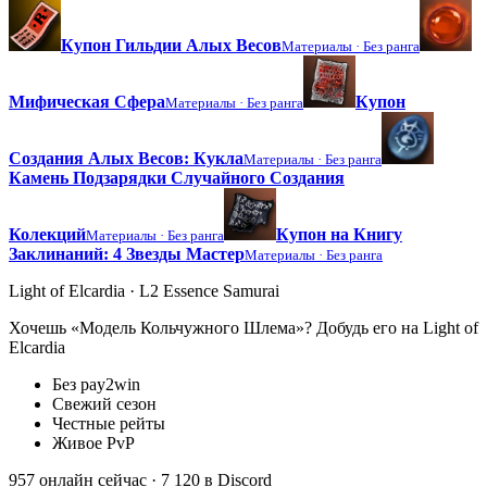
Купон Гильдии Алых Весов
Материалы ·
Без ранга
Мифическая Сфера
Купон
Материалы ·
Без ранга
Создания Алых Весов: Кукла
Материалы ·
Без ранга
Камень Подзарядки Случайного Создания
Колекций
Купон на Книгу
Материалы ·
Без ранга
Заклинаний: 4 Звезды Мастер
Материалы ·
Без ранга
Light of Elcardia · L2 Essence Samurai
Хочешь «Модель Кольчужного Шлема»? Добудь его на Light of
Elcardia
Без pay2win
Свежий сезон
Честные рейты
Живое PvP
957 онлайн сейчас
· 7 120 в Discord