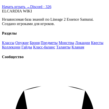
Начать играть →
Discord · 326
ELCARDIA
WIKI
Независимая база знаний по Lineage 2 Essence Samurai.
Создано игроками для игроков.
Разделы
Классы
Оружие
Броня
Предметы
Монстры
Локации
Квесты
Коллекции
Гайды
Класс-баланс
Таланты
Кланам
Сообщество