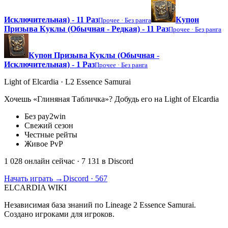
Исключительная) - 11 Раз
Купон
Прочее ·
Без ранга
Призыва Куклы (Обычная - Редкая) - 11 Раз
Прочее ·
Без ранга
Купон Призыва Куклы (Обычная -
Исключительная) - 1 Раз
Прочее ·
Без ранга
Light of Elcardia · L2 Essence Samurai
Хочешь «Глиняная Табличка»? Добудь его на Light of Elcardia
Без pay2win
Свежий сезон
Честные рейты
Живое PvP
1 028 онлайн сейчас
· 7 131 в Discord
Начать играть →
Discord · 567
ELCARDIA
WIKI
Независимая база знаний по Lineage 2 Essence Samurai.
Создано игроками для игроков.