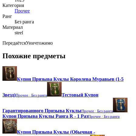
Категория
Прочее
Ранг
Без ранга
Материал
steel
Передаётся
Уничтожимо
Похожие предметы
Купон Призыва Куклы Королева Муравьев (1-5
Звезд)
Тестовый Купон
Прочее ·
Без ранга
Гарантированного Призыва Куклы
Прочее ·
Без ранга
Купон Призыва Куклы Ранга R - 1 Раз
Прочее ·
Без ранга
Купон Призыва Куклы (Обычная -