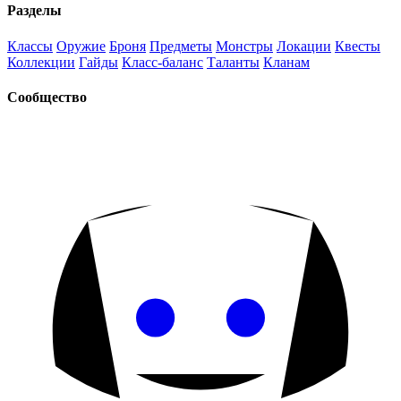
Разделы
Классы
Оружие
Броня
Предметы
Монстры
Локации
Квесты
Коллекции
Гайды
Класс-баланс
Таланты
Кланам
Сообщество