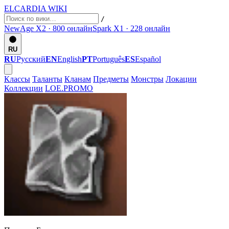
ELCARDIA
WIKI
/
NewAge X2 · 800
онлайн
Spark X1 · 228
онлайн
RU
RU
Русский
EN
English
PT
Português
ES
Español
Классы
Таланты
Кланам
Предметы
Монстры
Локации
Коллекции
LOE.PROMO