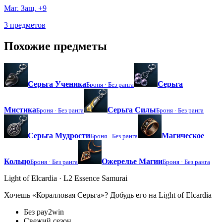
Маг. Защ. +9
3 предметов
Похожие предметы
Серьга Ученика
Серьга
Броня ·
Без ранга
Мистика
Серьга Силы
Броня ·
Без ранга
Броня ·
Без ранга
Серьга Мудрости
Магическое
Броня ·
Без ранга
Кольцо
Ожерелье Магии
Броня ·
Без ранга
Броня ·
Без ранга
Light of Elcardia · L2 Essence Samurai
Хочешь «Коралловая Серьга»? Добудь его на Light of Elcardia
Без pay2win
Свежий сезон