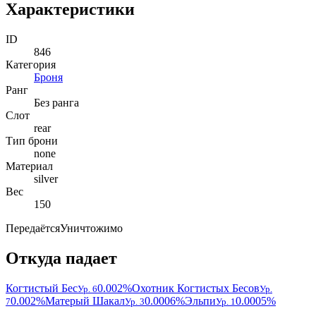
Характеристики
ID
846
Категория
Броня
Ранг
Без ранга
Слот
rear
Тип брони
none
Материал
silver
Вес
150
Передаётся
Уничтожимо
Откуда падает
Когтистый Бес
0.002%
Охотник Когтистых Бесов
Ур. 6
Ур.
0.002%
Матерый Шакал
0.0006%
Эльпи
0.0005%
7
Ур. 3
Ур. 1