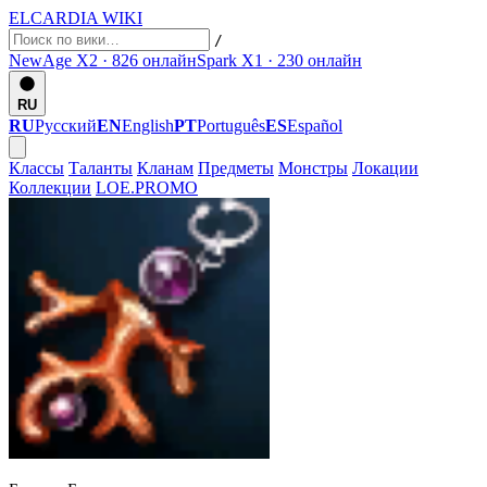
ELCARDIA
WIKI
/
NewAge X2 · 826
онлайн
Spark X1 · 230
онлайн
RU
RU
Русский
EN
English
PT
Português
ES
Español
Классы
Таланты
Кланам
Предметы
Монстры
Локации
Коллекции
LOE.PROMO