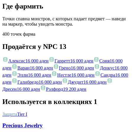
Где фармить
Точки спавна монстров, с которых падает предмет — наведи
на маркер, чтобы увидеть монстра.
400 точек фарма
Продаётся у NPC
13
Алексис
16 000 аден
Гарретт
16 000 аден
Соня
16 000
аден
Варан
16 000 аден
Грено
16 000 аден
Денкус
16 000
аден
Элли
16 000 аден
Нестле
16 000 аден
Сандра
16 000
аден
Галибредо
16 000 аден
Джудит
16 000 аден
Дресен
16 000 аден
Рэлфорд
19 200 аден
Используется в коллекциях
1
Защита
Tier I
Precious Jewelry