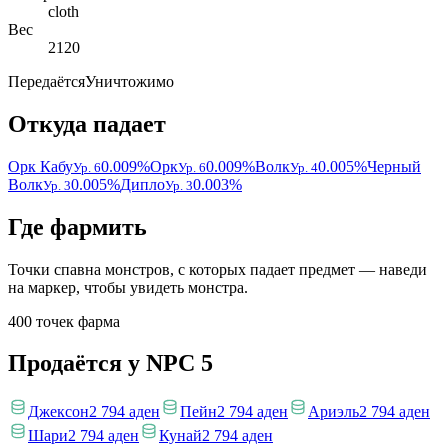
cloth
Вес
2120
Передаётся
Уничтожимо
Откуда падает
Орк Кабу
0.009%
Орк
0.009%
Волк
0.005%
Черный
Ур. 6
Ур. 6
Ур. 4
Волк
0.005%
Дипло
0.003%
Ур. 3
Ур. 3
Где фармить
Точки спавна монстров, с которых падает предмет — наведи
на маркер, чтобы увидеть монстра.
400 точек фарма
Продаётся у NPC
5
Джексон
2 794 аден
Пейн
2 794 аден
Ариэль
2 794 аден
Шари
2 794 аден
Кунай
2 794 аден