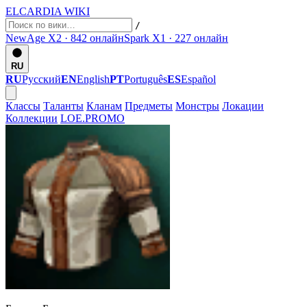
ELCARDIA
WIKI
/
NewAge X2 · 842
онлайн
Spark X1 · 227
онлайн
RU
RU
Русский
EN
English
PT
Português
ES
Español
Классы
Таланты
Кланам
Предметы
Монстры
Локации
Коллекции
LOE.PROMO