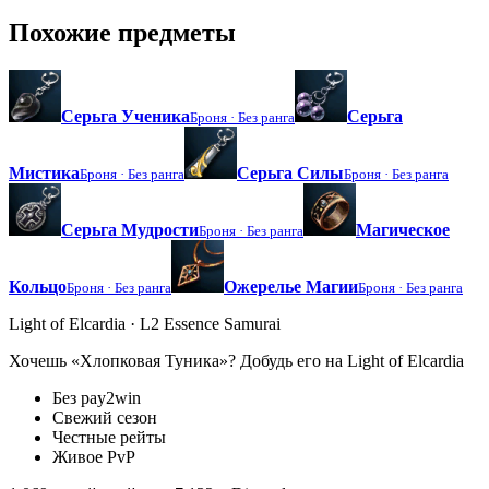
Похожие предметы
Серьга Ученика
Серьга
Броня ·
Без ранга
Мистика
Серьга Силы
Броня ·
Без ранга
Броня ·
Без ранга
Серьга Мудрости
Магическое
Броня ·
Без ранга
Кольцо
Ожерелье Магии
Броня ·
Без ранга
Броня ·
Без ранга
Light of Elcardia · L2 Essence Samurai
Хочешь «Хлопковая Туника»? Добудь его на Light of Elcardia
Без pay2win
Свежий сезон
Честные рейты
Живое PvP