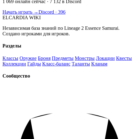
1 069 онлайн сейчас
· 7 132 в Discord
Начать играть →
Discord · 396
ELCARDIA
WIKI
Независимая база знаний по Lineage 2 Essence Samurai.
Создано игроками для игроков.
Разделы
Классы
Оружие
Броня
Предметы
Монстры
Локации
Квесты
Коллекции
Гайды
Класс-баланс
Таланты
Кланам
Сообщество