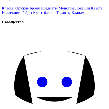
Классы
Оружие
Броня
Предметы
Монстры
Локации
Квесты
Коллекции
Гайды
Класс-баланс
Таланты
Кланам
Сообщество