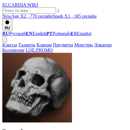
ELCARDIA
WIKI
/
NewAge X2 · 770
онлайн
Spark X1 · 185
онлайн
RU
RU
Русский
EN
English
PT
Português
ES
Español
Классы
Таланты
Кланам
Предметы
Монстры
Локации
Коллекции
LOE.PROMO