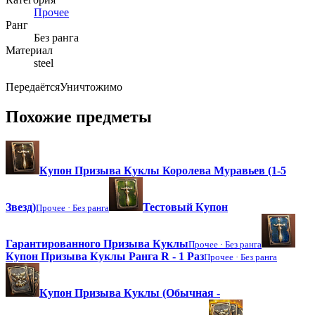
Прочее
Ранг
Без ранга
Материал
steel
Передаётся
Уничтожимо
Похожие предметы
Купон Призыва Куклы Королева Муравьев (1-5
Звезд)
Тестовый Купон
Прочее ·
Без ранга
Гарантированного Призыва Куклы
Прочее ·
Без ранга
Купон Призыва Куклы Ранга R - 1 Раз
Прочее ·
Без ранга
Купон Призыва Куклы (Обычная -