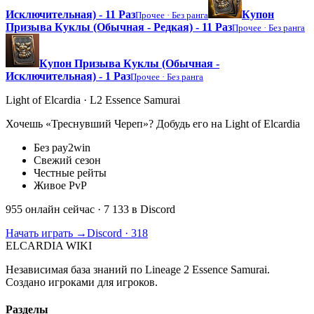
Исключительная) - 11 Раз
Купон
Прочее ·
Без ранга
Призыва Куклы (Обычная - Редкая) - 11 Раз
Прочее ·
Без ранга
Купон Призыва Куклы (Обычная -
Исключительная) - 1 Раз
Прочее ·
Без ранга
Light of Elcardia · L2 Essence Samurai
Хочешь «Треснувший Череп»? Добудь его на Light of Elcardia
Без pay2win
Свежий сезон
Честные рейты
Живое PvP
955 онлайн сейчас
· 7 133 в Discord
Начать играть →
Discord · 318
ELCARDIA
WIKI
Независимая база знаний по Lineage 2 Essence Samurai.
Создано игроками для игроков.
Разделы