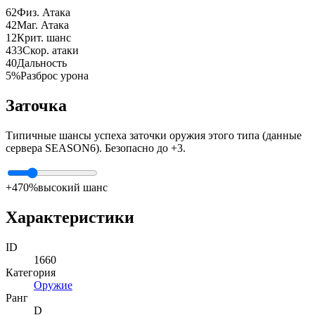
62
Физ. Атака
42
Маг. Атака
12
Крит. шанс
433
Скор. атаки
40
Дальность
5%
Разброс урона
Заточка
Типичные шансы успеха заточки оружия этого типа (данные
сервера SEASON6). Безопасно до +3.
+4
70%
высокий шанс
Характеристики
ID
1660
Категория
Оружие
Ранг
D