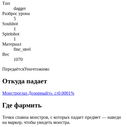
Тип
dagger
Разброс урона
5
Soulshot
1
Spiritshot
1
Материал
fine_steel
Вес
1070
Передаётся
Уничтожимо
Откуда падает
Монстроглаз Дозорный
0.0001%
Ур. 23
Где фармить
Точки спавна монстров, с которых падает предмет — наведи
на маркер, чтобы увидеть монстра.