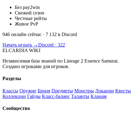
Без pay2win
Свежий сезон
Честные рейты
Живое PvP
946 онлайн сейчас
· 7 132 в Discord
Начать играть →
Discord · 322
ELCARDIA
WIKI
Независимая база знаний по Lineage 2 Essence Samurai.
Создано игроками для игроков.
Разделы
Классы
Оружие
Броня
Предметы
Монстры
Локации
Квесты
Коллекции
Гайды
Класс-баланс
Таланты
Кланам
Сообщество