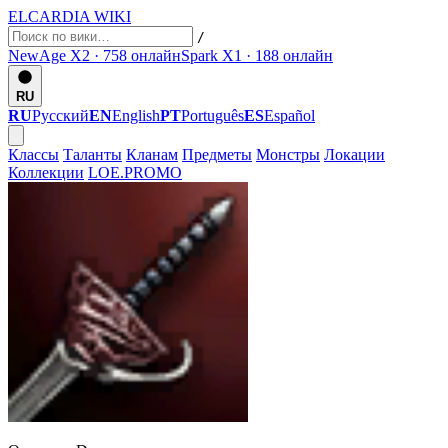
ELCARDIA
WIKI
/
NewAge X2 · 758
онлайн
Spark X1 · 188
онлайн
RU
RU
Русский
EN
English
PT
Português
ES
Español
Классы
Таланты
Кланам
Предметы
Монстры
Локации
Коллекции
LOE.PROMO