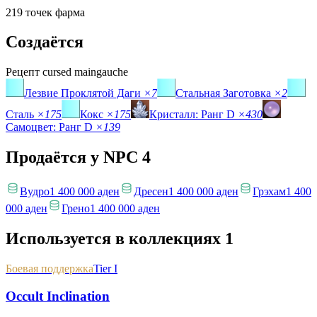
219 точек фарма
Создаётся
Рецепт
cursed maingauche
Лезвие Проклятой Даги
×7
Стальная Заготовка
×2
Сталь
×175
Кокс
×175
Кристалл: Ранг D
×430
Самоцвет: Ранг D
×139
Продаётся у NPC
4
Вудро
1 400 000 аден
Дресен
1 400 000 аден
Грэхам
1 400
000 аден
Грено
1 400 000 аден
Используется в коллекциях
1
Боевая поддержка
Tier I
Occult Inclination