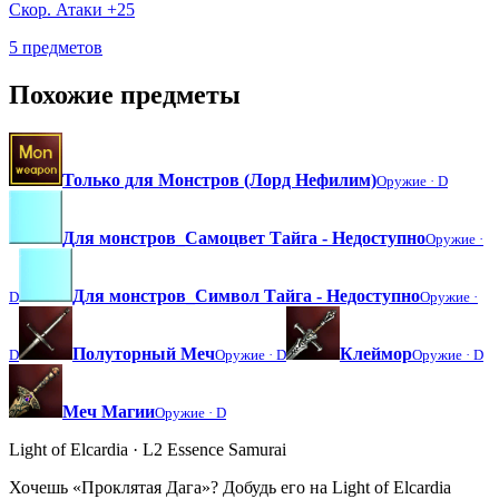
Скор. Атаки +25
5 предметов
Похожие предметы
Только для Монстров (Лорд Нефилим)
Оружие ·
D
Для монстров_Самоцвет Тайга - Недоступно
Оружие ·
Для монстров_Символ Тайга - Недоступно
D
Оружие ·
Полуторный Меч
Клеймор
D
Оружие ·
D
Оружие ·
D
Меч Магии
Оружие ·
D
Light of Elcardia · L2 Essence Samurai
Хочешь «Проклятая Дага»? Добудь его на Light of Elcardia