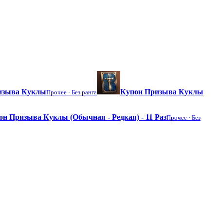
ризыва Куклы
Купон Призыва Куклы
Прочее ·
Без ранга
он Призыва Куклы (Обычная - Редкая) - 11 Раз
Прочее ·
Без