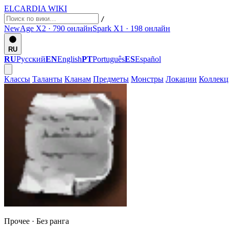
ELCARDIA
WIKI
/
NewAge X2 · 790
онлайн
Spark X1 · 198
онлайн
RU
RU
Русский
EN
English
PT
Português
ES
Español
Классы
Таланты
Кланам
Предметы
Монстры
Локации
Коллек
Прочее ·
Без ранга