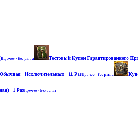
)
Тестовый Купон Гарантированного П
Прочее ·
Без ранга
бычная - Исключительная) - 11 Раз
Куп
Прочее ·
Без ранга
я) - 1 Раз
Прочее ·
Без ранга