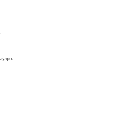
.
аулро.