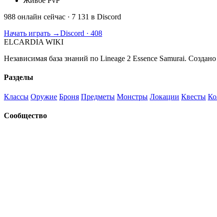
Живое PvP
988 онлайн сейчас
· 7 131 в Discord
Начать играть →
Discord · 408
ELCARDIA
WIKI
Независимая база знаний по Lineage 2 Essence Samurai. Создано
Разделы
Классы
Оружие
Броня
Предметы
Монстры
Локации
Квесты
Ко
Сообщество