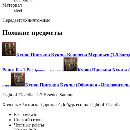
Материал
steel
Передаётся
Уничтожимо
Похожие предметы
Купон Призыва Куклы Королева Муравьев (1-5 Звезд
Ранга R - 1 Раз
Купон Призыва Куклы (О
Прочее ·
Без ранга
Купон Призыва Куклы (Обычная - Исключительна
ранга
Light of Elcardia · L2 Essence Samurai
Хочешь «Расписка Дарина»? Добудь его на Light of Elcardia
Без pay2win
Свежий сезон
Честные рейты