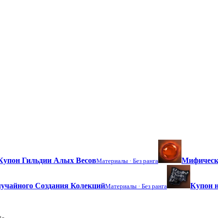
Купон Гильдии Алых Весов
Мифическ
Материалы ·
Без ранга
учайного Создания Колекций
Купон н
Материалы ·
Без ранга