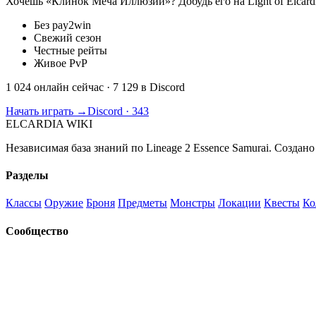
Хочешь «Клинок Меча Иллюзий»? Добудь его на Light of Elcard
Без pay2win
Свежий сезон
Честные рейты
Живое PvP
1 024 онлайн сейчас
· 7 129 в Discord
Начать играть →
Discord · 343
ELCARDIA
WIKI
Независимая база знаний по Lineage 2 Essence Samurai. Создано
Разделы
Классы
Оружие
Броня
Предметы
Монстры
Локации
Квесты
Ко
Сообщество