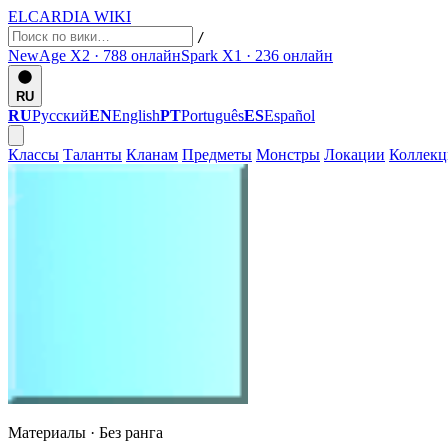
ELCARDIA
WIKI
/
NewAge X2 · 788
онлайн
Spark X1 · 236
онлайн
RU
RU
Русский
EN
English
PT
Português
ES
Español
Классы
Таланты
Кланам
Предметы
Монстры
Локации
Коллек
Материалы ·
Без ранга