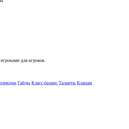
ia
 игроками для игроков.
ллекции
Гайды
Класс-баланс
Таланты
Кланам