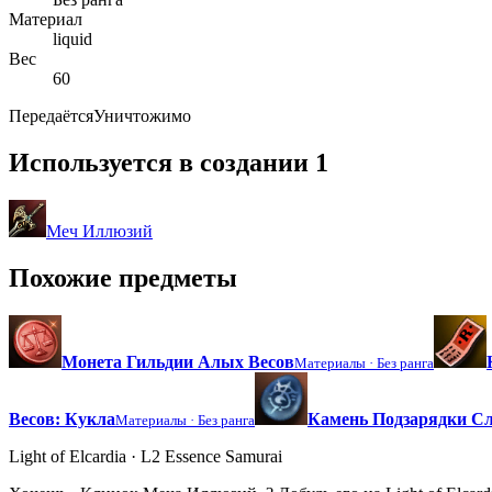
Материал
liquid
Вес
60
Передаётся
Уничтожимо
Используется в создании
1
Меч Иллюзий
Похожие предметы
Монета Гильдии Алых Весов
Материалы ·
Без ранга
Весов: Кукла
Камень Подзарядки Сл
Материалы ·
Без ранга
Light of Elcardia · L2 Essence Samurai