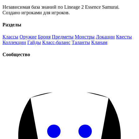
Независимая база знаний по Lineage 2 Essence Samurai.
Создано игроками для игроков.
Разделы
Классы
Оружие
Броня
Предметы
Монстры
Локации
Квесты
Коллекции
Гайды
Класс-баланс
Таланты
Кланам
Сообщество