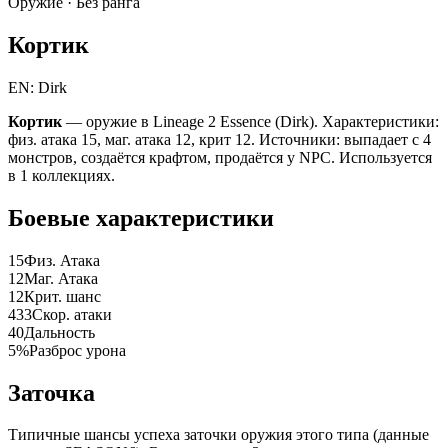
Оружие ·
Без ранга
Кортик
EN: Dirk
Кортик
— оружие в Lineage 2 Essence (Dirk). Характеристики:
физ. атака 15, маг. атака 12, крит 12. Источники: выпадает с 4
монстров, создаётся крафтом, продаётся у NPC. Используется
в 1 коллекциях.
Боевые характеристики
15
Физ. Атака
12
Маг. Атака
12
Крит. шанс
433
Скор. атаки
40
Дальность
5%
Разброс урона
Заточка
Типичные шансы успеха заточки оружия этого типа (данные