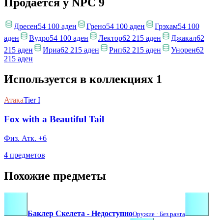
Продаётся у NPC
9
Дресен
54 100 аден
Грено
54 100 аден
Грэхам
54 100
аден
Вудро
54 100 аден
Лектор
62 215 аден
Джакал
62
215 аден
Ириа
62 215 аден
Рип
62 215 аден
Унорен
62
215 аден
Используется в коллекциях
1
Атака
Tier I
Fox with a Beautiful Tail
Физ. Атк. +6
4 предметов
Похожие предметы
Баклер Скелета - Недоступно
Оружие ·
Без ранга