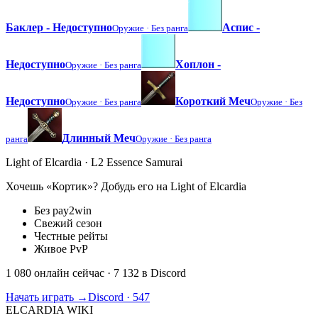
Баклер - Недоступно
Аспис -
Оружие ·
Без ранга
Недоступно
Хоплон -
Оружие ·
Без ранга
Недоступно
Короткий Меч
Оружие ·
Без ранга
Оружие ·
Без
Длинный Меч
ранга
Оружие ·
Без ранга
Light of Elcardia · L2 Essence Samurai
Хочешь «Кортик»? Добудь его на Light of Elcardia
Без pay2win
Свежий сезон
Честные рейты
Живое PvP
1 080 онлайн сейчас
· 7 132 в Discord
Начать играть →
Discord · 547
ELCARDIA
WIKI