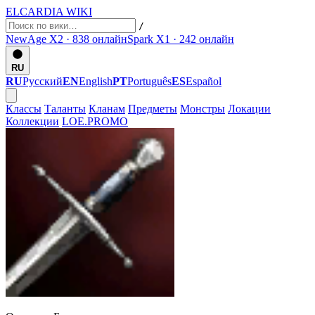
ELCARDIA
WIKI
/
NewAge X2 · 838
онлайн
Spark X1 · 242
онлайн
RU
RU
Русский
EN
English
PT
Português
ES
Español
Классы
Таланты
Кланам
Предметы
Монстры
Локации
Коллекции
LOE.PROMO