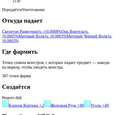
1130
Передаётся
Уничтожимо
Откуда падает
Скелетон Разведчик
0.0008%
Орк Воитель
Ур. 15
Ур.
0.0005%
Матерый Волк
0.0003%
Матерый Черный Волк
7
Ур. 5
Ур.
0.0003%
5
Где фармить
Точки спавна монстров, с которых падает предмет — наведи
на маркер, чтобы увидеть монстра.
387 точек фарма
Создаётся
Рецепт
dirk
Клинок Кортика
×2
Железная Руда
×80
Уголь
×80