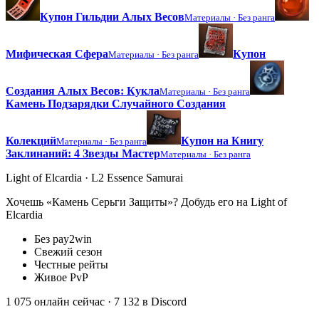
Купон Гильдии Алых Весов
Материалы ·
Без ранга
Мифическая Сфера
Купон
Материалы ·
Без ранга
Создания Алых Весов: Кукла
Материалы ·
Без ранга
Камень Подзарядки Случайного Создания
Колекций
Купон на Книгу
Материалы ·
Без ранга
Заклинаний: 4 Звезды Мастер
Материалы ·
Без ранга
Light of Elcardia · L2 Essence Samurai
Хочешь «Камень Серьги Защиты»? Добудь его на Light of
Elcardia
Без pay2win
Свежий сезон
Честные рейты
Живое PvP
1 075 онлайн сейчас
· 7 132 в Discord