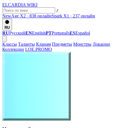
ELCARDIA
WIKI
/
NewAge X2 · 838
онлайн
Spark X1 · 237
онлайн
RU
RU
Русский
EN
English
PT
Português
ES
Español
Классы
Таланты
Кланам
Предметы
Монстры
Локации
Коллекции
LOE.PROMO