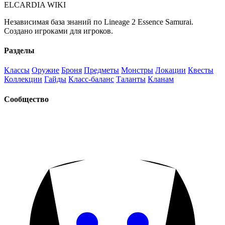
ELCARDIA
WIKI
Независимая база знаний по Lineage 2 Essence Samurai.
Создано игроками для игроков.
Разделы
Классы
Оружие
Броня
Предметы
Монстры
Локации
Квесты
Коллекции
Гайды
Класс-баланс
Таланты
Кланам
Сообщество