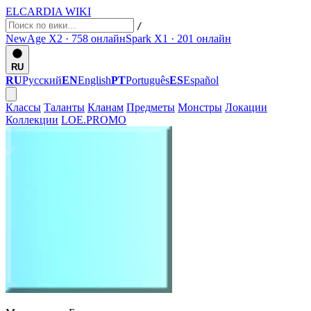
ELCARDIA
WIKI
/
NewAge X2 · 758
онлайн
Spark X1 · 201
онлайн
RU
RU
Русский
EN
English
PT
Português
ES
Español
Классы
Таланты
Кланам
Предметы
Монстры
Локации
Коллекции
LOE.PROMO