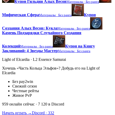
Купон Гильдии Алых Весов
Материалы ·
Без ранга
Мифическая Сфера
Купон
Материалы ·
Без ранга
Создания Алых Весов: Кукла
Материалы ·
Без ранга
Камень Подзарядки Случайного Создания
Колекций
Купон на Книгу
Материалы ·
Без ранга
Заклинаний: 4 Звезды Мастер
Материалы ·
Без ранга
Light of Elcardia · L2 Essence Samurai
Хочешь «Часть Кольца Эльфов»? Добудь его на Light of
Elcardia
Без pay2win
Свежий сезон
Честные рейты
Живое PvP
959 онлайн сейчас
· 7 120 в Discord
Начать играть →
Discord · 332