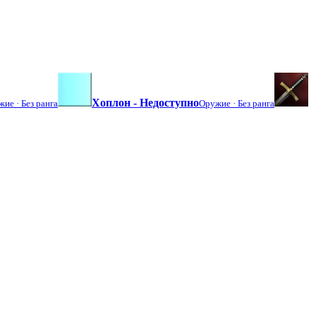
Хоплон - Недоступно
жие ·
Без ранга
Оружие ·
Без ранга