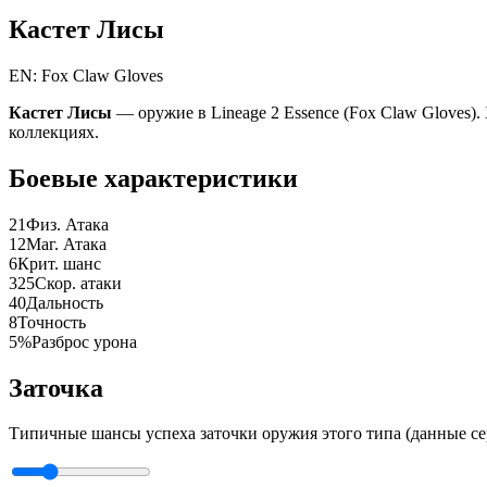
Кастет Лисы
EN: Fox Claw Gloves
Кастет Лисы
— оружие в Lineage 2 Essence (Fox Claw Gloves). 
коллекциях.
Боевые характеристики
21
Физ. Атака
12
Маг. Атака
6
Крит. шанс
325
Скор. атаки
40
Дальность
8
Точность
5%
Разброс урона
Заточка
Типичные шансы успеха заточки оружия этого типа (данные се