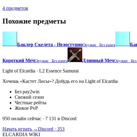
4 предметов
Похожие предметы
Баклер Скелета - Недоступно
Ба
Оружие ·
Без ранга
Короткий Меч
Длинный Меч
Оружие ·
Без ранга
Оружие ·
Без
Light of Elcardia · L2 Essence Samurai
Хочешь «Кастет Лисы»? Добудь его на Light of Elcardia
Без pay2win
Свежий сезон
Честные рейты
Живое PvP
950 онлайн сейчас
· 7 131 в Discord
Начать играть →
Discord · 353
ELCARDIA
WIKI