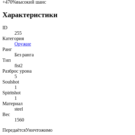
+4
70%
высокий шанс
Характеристики
ID
255
Категория
Оружие
Ранг
Без ранга
Тип
fist2
Разброс урона
5
Soulshot
1
Spiritshot
1
Материал
steel
Вес
1560
Передаётся
Уничтожимо