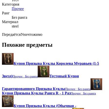
Категория
Прочее
Ранг
Без ранга
Материал
steel
Передаётся
Уничтожимо
Похожие предметы
Купон Призыва Куклы Королева Муравьев (1-5
Звезд)
Тестовый Купон
Прочее ·
Без ранга
Гарантированного Призыва Куклы
Прочее ·
Без ранга
Купон Призыва Куклы Ранга R - 1 Раз
Прочее ·
Без ранга
Купон Призыва Куклы (Обычная -