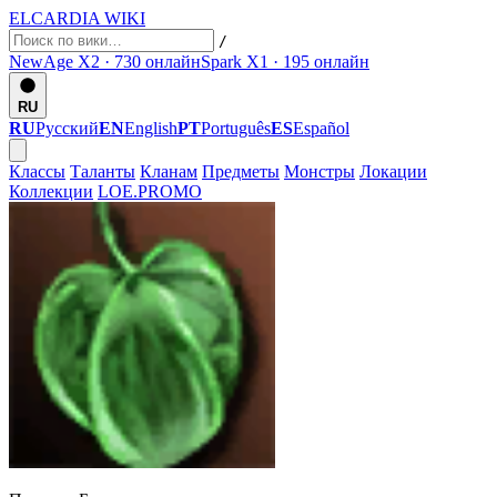
ELCARDIA
WIKI
/
NewAge X2 · 730
онлайн
Spark X1 · 195
онлайн
RU
RU
Русский
EN
English
PT
Português
ES
Español
Классы
Таланты
Кланам
Предметы
Монстры
Локации
Коллекции
LOE.PROMO