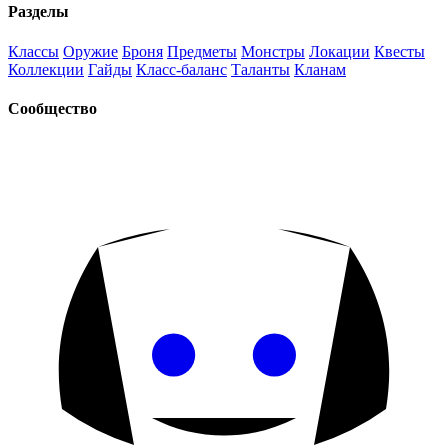
Разделы
Классы
Оружие
Броня
Предметы
Монстры
Локации
Квесты
Коллекции
Гайды
Класс-баланс
Таланты
Кланам
Сообщество