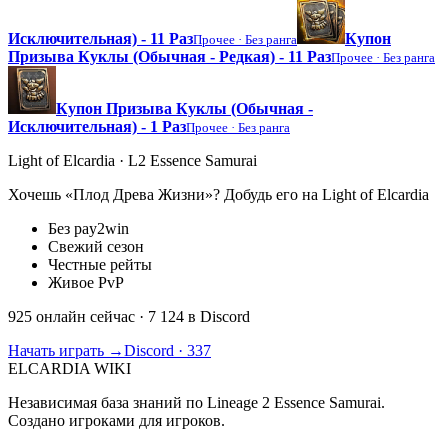
Исключительная) - 11 Раз
Купон
Прочее ·
Без ранга
Призыва Куклы (Обычная - Редкая) - 11 Раз
Прочее ·
Без ранга
Купон Призыва Куклы (Обычная -
Исключительная) - 1 Раз
Прочее ·
Без ранга
Light of Elcardia · L2 Essence Samurai
Хочешь «Плод Древа Жизни»? Добудь его на Light of Elcardia
Без pay2win
Свежий сезон
Честные рейты
Живое PvP
925 онлайн сейчас
· 7 124 в Discord
Начать играть →
Discord · 337
ELCARDIA
WIKI
Независимая база знаний по Lineage 2 Essence Samurai.
Создано игроками для игроков.