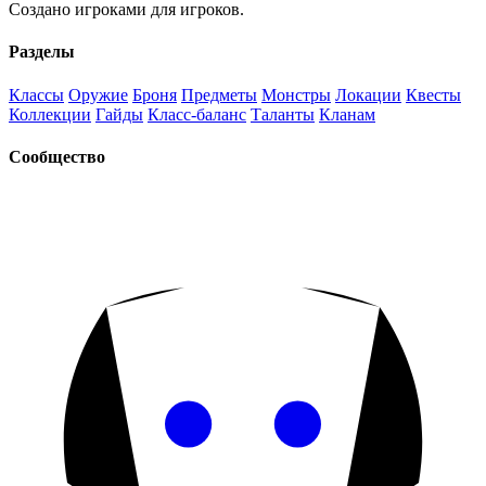
Создано игроками для игроков.
Разделы
Классы
Оружие
Броня
Предметы
Монстры
Локации
Квесты
Коллекции
Гайды
Класс-баланс
Таланты
Кланам
Сообщество