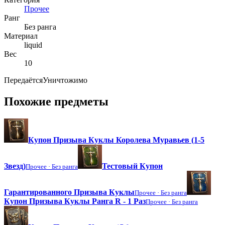
Прочее
Ранг
Без ранга
Материал
liquid
Вес
10
Передаётся
Уничтожимо
Похожие предметы
Купон Призыва Куклы Королева Муравьев (1-5
Звезд)
Тестовый Купон
Прочее ·
Без ранга
Гарантированного Призыва Куклы
Прочее ·
Без ранга
Купон Призыва Куклы Ранга R - 1 Раз
Прочее ·
Без ранга