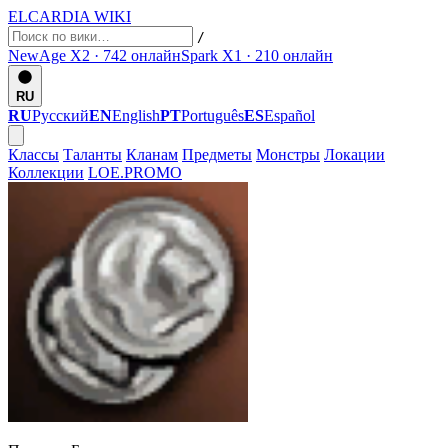
ELCARDIA
WIKI
/
NewAge X2 · 742
онлайн
Spark X1 · 210
онлайн
RU
RU
Русский
EN
English
PT
Português
ES
Español
Классы
Таланты
Кланам
Предметы
Монстры
Локации
Коллекции
LOE.PROMO