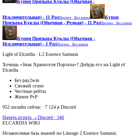
Купон Призыва Куклы (Обычная -
Исключительная) - 11 Раз
Купон
Прочее ·
Без ранга
Призыва Куклы (Обычная - Редкая) - 11 Раз
Прочее ·
Без ранга
Купон Призыва Куклы (Обычная -
Исключительная) - 1 Раз
Прочее ·
Без ранга
Light of Elcardia · L2 Essence Samurai
Хочешь «Знак Хранителя Портала»? Добудь его на Light of
Elcardia
Без pay2win
Свежий сезон
Честные рейты
Живое PvP
952 онлайн сейчас
· 7 124 в Discord
Начать играть →
Discord · 340
ELCARDIA
WIKI
Независимая база знаний по Lineage 2 Essence Samurai.