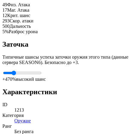
49
Физ. Атака
17
Маг. Атака
12
Крит. шанс
293
Скор. атаки
500
Дальность
5%
Разброс урона
Заточка
Типичные шансы успеха заточки оружия этого типа (данные
сервера SEASON6). Безопасно до +3.
+4
70%
высокий шанс
Характеристики
ID
1213
Категория
Оружие
Ранг
Без ранга