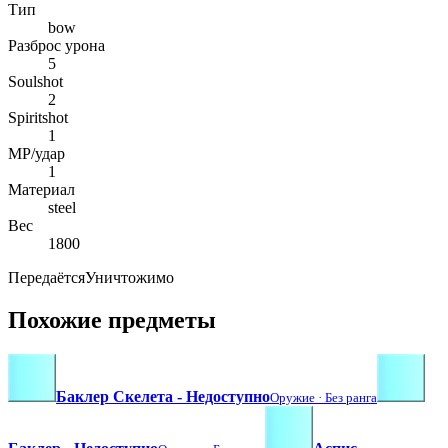
Тип
bow
Разброс урона
5
Soulshot
2
Spiritshot
1
MP/удар
1
Материал
steel
Вес
1800
Передаётся
Уничтожимо
Похожие предметы
Баклер Скелета - Недоступно
Оружие ·
Без ранга