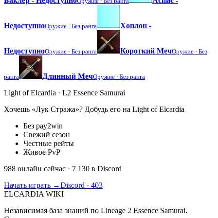
Баклер - Недоступно
Аспис -
Оружие ·
Без ранга
Недоступно
Хоплон -
Оружие ·
Без ранга
Недоступно
Короткий Меч
Оружие ·
Без ранга
Оружие ·
Без
Длинный Меч
ранга
Оружие ·
Без ранга
Light of Elcardia · L2 Essence Samurai
Хочешь «Лук Стража»? Добудь его на Light of Elcardia
Без pay2win
Свежий сезон
Честные рейты
Живое PvP
988 онлайн сейчас
· 7 130 в Discord
Начать играть →
Discord · 403
ELCARDIA
WIKI
Независимая база знаний по Lineage 2 Essence Samurai.