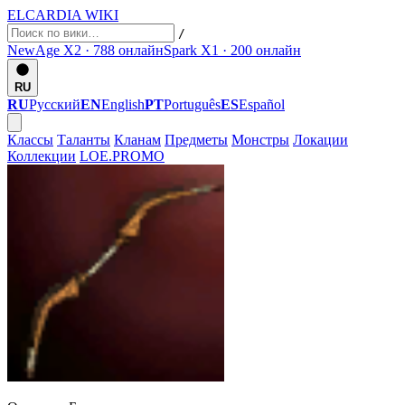
ELCARDIA
WIKI
/
NewAge X2 · 788
онлайн
Spark X1 · 200
онлайн
RU
RU
Русский
EN
English
PT
Português
ES
Español
Классы
Таланты
Кланам
Предметы
Монстры
Локации
Коллекции
LOE.PROMO