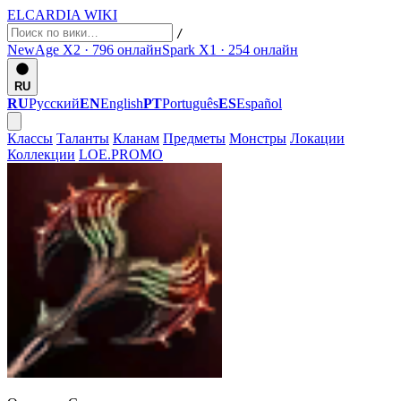
ELCARDIA
WIKI
/
NewAge X2 · 796
онлайн
Spark X1 · 254
онлайн
RU
RU
Русский
EN
English
PT
Português
ES
Español
Классы
Таланты
Кланам
Предметы
Монстры
Локации
Коллекции
LOE.PROMO