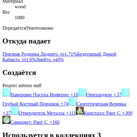
Материал
wood
Вес
1000
Передаётся
Уничтожимо
Откуда падает
Призрак Родника Лидия
1.71%
Бездушный Дикий
Ур. 60
Кабан
1.6%
Змей
0%
Ур. 59
Ур. 44
Создаётся
Рецепт
inferno staff
Навершие Посоха Инферно
×10
Орихарукон
×37
Грубый Костный Порошок
×74
Синтетическая Веревка
×37
Отвердитель Металла
×111
Кристалл: Ранг C
×300
Самоцвет: Ранг C
×166
Используется в коллекциях
3