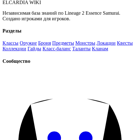
ELCARDIA
WIKI
Независимая база знаний по Lineage 2 Essence Samurai.
Создано игроками для игроков.
Разделы
Классы
Оружие
Броня
Предметы
Монстры
Локации
Квесты
Коллекции
Гайды
Класс-баланс
Таланты
Кланам
Сообщество