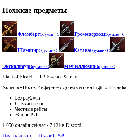
Похожие предметы
Фламберг
Громовержец
Оружие ·
C
Оружие ·
C
Шамшир
Катана
Оружие ·
C
Оружие ·
C
Экскалибур
Меч Иллюзий
Оружие ·
C
Оружие ·
C
Light of Elcardia · L2 Essence Samurai
Хочешь «Посох Инферно»? Добудь его на Light of Elcardia
Без pay2win
Свежий сезон
Честные рейты
Живое PvP
1 050 онлайн сейчас
· 7 121 в Discord
Начать играть →
Discord · 549