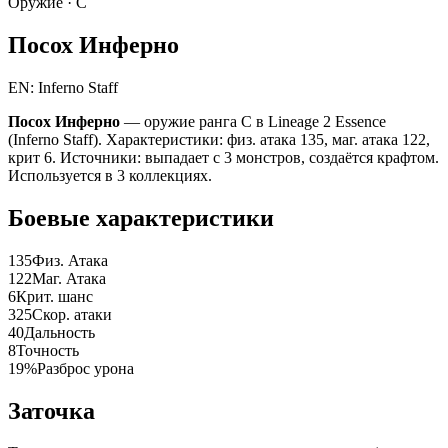
Оружие ·
C
Посох Инферно
EN: Inferno Staff
Посох Инферно
— оружие ранга C в Lineage 2 Essence
(Inferno Staff). Характеристики: физ. атака 135, маг. атака 122,
крит 6. Источники: выпадает с 3 монстров, создаётся крафтом.
Используется в 3 коллекциях.
Боевые характеристики
135
Физ. Атака
122
Маг. Атака
6
Крит. шанс
325
Скор. атаки
40
Дальность
8
Точность
19%
Разброс урона
Заточка