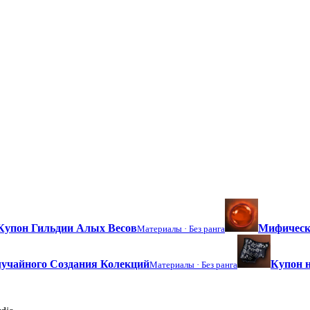
Купон Гильдии Алых Весов
Мифическ
Материалы ·
Без ранга
учайного Создания Колекций
Купон н
Материалы ·
Без ранга