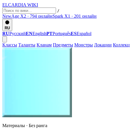
ELCARDIA
WIKI
/
NewAge X2 · 794
онлайн
Spark X1 · 201
онлайн
RU
RU
Русский
EN
English
PT
Português
ES
Español
Классы
Таланты
Кланам
Предметы
Монстры
Локации
Коллек
Материалы ·
Без ранга