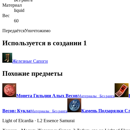
Материал
liquid
Вес
60
Передаётся
Уничтожимо
Используется в создании
1
Железные Сапоги
Похожие предметы
Монета Гильдии Алых Весов
Материалы ·
Без ранга
Весов: Кукла
Камень Подзарядки Сл
Материалы ·
Без ранга
Light of Elcardia · L2 Essence Samurai