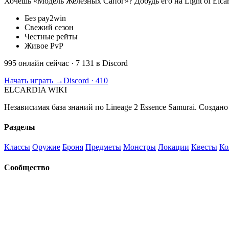
Хочешь «Модель Железных Сапог»? Добудь его на Light of Elcar
Без pay2win
Свежий сезон
Честные рейты
Живое PvP
995 онлайн сейчас
· 7 131 в Discord
Начать играть →
Discord · 410
ELCARDIA
WIKI
Независимая база знаний по Lineage 2 Essence Samurai. Создано
Разделы
Классы
Оружие
Броня
Предметы
Монстры
Локации
Квесты
Ко
Сообщество