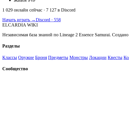
Живое PvP
1 029 онлайн сейчас
· 7 127 в Discord
Начать играть →
Discord · 558
ELCARDIA
WIKI
Независимая база знаний по Lineage 2 Essence Samurai. Создано
Разделы
Классы
Оружие
Броня
Предметы
Монстры
Локации
Квесты
Ко
Сообщество