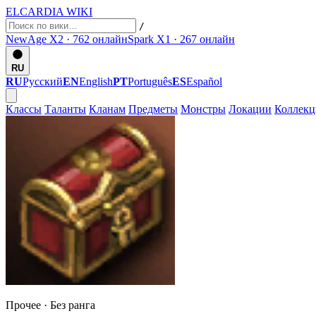
ELCARDIA
WIKI
/
NewAge X2 · 762
онлайн
Spark X1 · 267
онлайн
RU
RU
Русский
EN
English
PT
Português
ES
Español
Классы
Таланты
Кланам
Предметы
Монстры
Локации
Коллек
Прочее ·
Без ранга