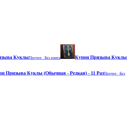
ризыва Куклы
Купон Призыва Куклы
Прочее ·
Без ранга
он Призыва Куклы (Обычная - Редкая) - 11 Раз
Прочее ·
Без