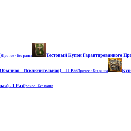
)
Тестовый Купон Гарантированного П
Прочее ·
Без ранга
бычная - Исключительная) - 11 Раз
Куп
Прочее ·
Без ранга
я) - 1 Раз
Прочее ·
Без ранга