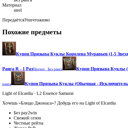
Материал
steel
Передаётся
Уничтожимо
Похожие предметы
Купон Призыва Куклы Королева Муравьев (1-5 Звезд
Ранга R - 1 Раз
Купон Призыва Куклы (О
Прочее ·
Без ранга
Купон Призыва Куклы (Обычная - Исключительна
ранга
Light of Elcardia · L2 Essence Samurai
Хочешь «Блюдо Джонаса»? Добудь его на Light of Elcardia
Без pay2win
Свежий сезон
Честные рейты