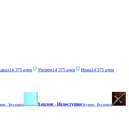
акал
14 375 аден
Унорен
14 375 аден
Ириа
14 375 аден
Хоплон - Недоступно
жие ·
Без ранга
Оружие ·
Без ранга