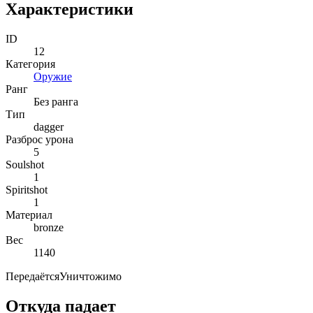
Характеристики
ID
12
Категория
Оружие
Ранг
Без ранга
Тип
dagger
Разброс урона
5
Soulshot
1
Spiritshot
1
Материал
bronze
Вес
1140
Передаётся
Уничтожимо
Откуда падает