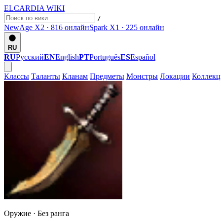
ELCARDIA
WIKI
/
NewAge X2 · 816
онлайн
Spark X1 · 225
онлайн
RU
RU
Русский
EN
English
PT
Português
ES
Español
Классы
Таланты
Кланам
Предметы
Монстры
Локации
Коллек
Оружие ·
Без ранга