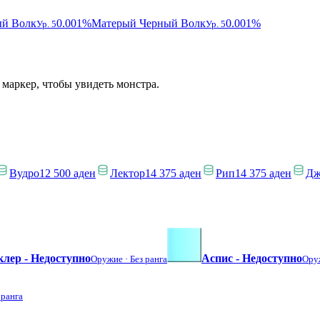
й Волк
0.001%
Матерый Черный Волк
0.001%
Ур. 5
Ур. 5
 маркер, чтобы увидеть монстра.
Вудро
12 500 аден
Лектор
14 375 аден
Рип
14 375 аден
Дж
клер - Недоступно
Аспис - Недоступно
Оружие ·
Без ранга
Ору
 ранга