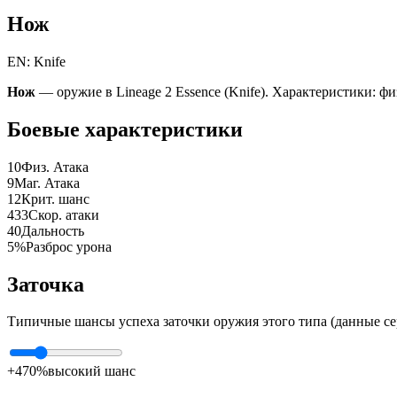
Нож
EN: Knife
Нож
— оружие в Lineage 2 Essence (Knife). Характеристики: физ
Боевые характеристики
10
Физ. Атака
9
Маг. Атака
12
Крит. шанс
433
Скор. атаки
40
Дальность
5%
Разброс урона
Заточка
Типичные шансы успеха заточки оружия этого типа (данные се
+4
70%
высокий шанс