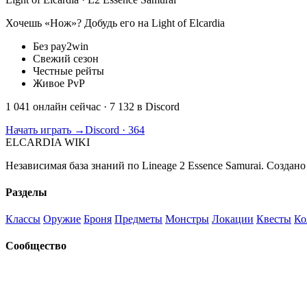
Хочешь «Нож»? Добудь его на Light of Elcardia
Без pay2win
Свежий сезон
Честные рейты
Живое PvP
1 041 онлайн сейчас
· 7 132 в Discord
Начать играть →
Discord · 364
ELCARDIA
WIKI
Независимая база знаний по Lineage 2 Essence Samurai. Создано
Разделы
Классы
Оружие
Броня
Предметы
Монстры
Локации
Квесты
Ко
Сообщество