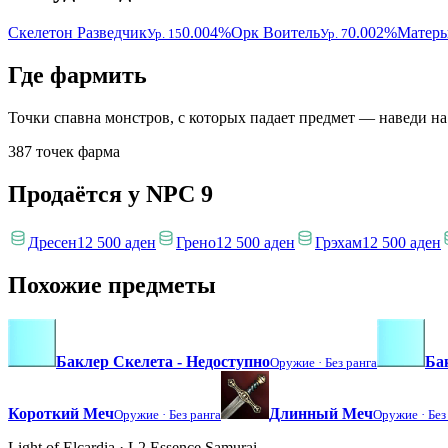
Скелетон Разведчик
0.004%
Орк Воитель
0.002%
Матеры
Ур. 15
Ур. 7
Где фармить
Точки спавна монстров, с которых падает предмет — наведи на
387 точек фарма
Продаётся у NPC
9
Дресен
12 500 аден
Грено
12 500 аден
Грэхам
12 500 аден
Похожие предметы
Баклер Скелета - Недоступно
Ба
Оружие ·
Без ранга
Короткий Меч
Длинный Меч
Оружие ·
Без ранга
Оружие ·
Без
Light of Elcardia · L2 Essence Samurai