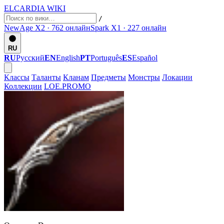
ELCARDIA
WIKI
/
NewAge X2 · 762
онлайн
Spark X1 · 227
онлайн
RU
RU
Русский
EN
English
PT
Português
ES
Español
Классы
Таланты
Кланам
Предметы
Монстры
Локации
Коллекции
LOE.PROMO