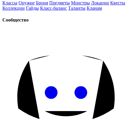
Классы
Оружие
Броня
Предметы
Монстры
Локации
Квесты
Коллекции
Гайды
Класс-баланс
Таланты
Кланам
Сообщество