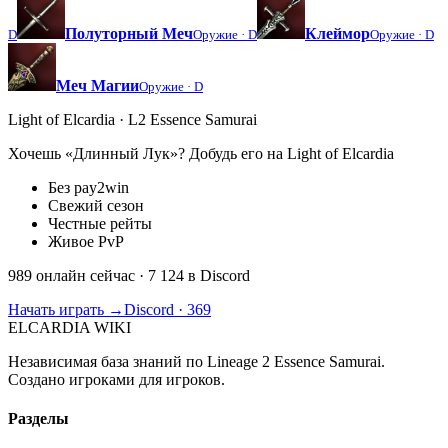
Полуторный Меч
Клеймор
D
Оружие ·
D
Оружие ·
D
Меч Магии
Оружие ·
D
Light of Elcardia · L2 Essence Samurai
Хочешь «Длинный Лук»? Добудь его на Light of Elcardia
Без pay2win
Свежий сезон
Честные рейты
Живое PvP
989 онлайн сейчас
· 7 124 в Discord
Начать играть →
Discord · 369
ELCARDIA
WIKI
Независимая база знаний по Lineage 2 Essence Samurai.
Создано игроками для игроков.
Разделы