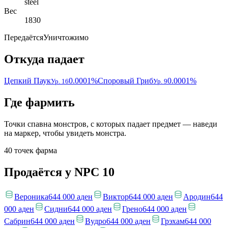
steel
Вес
1830
Передаётся
Уничтожимо
Откуда падает
Цепкий Паук
0.0001%
Споровый Гриб
0.0001%
Ур. 16
Ур. 9
Где фармить
Точки спавна монстров, с которых падает предмет — наведи
на маркер, чтобы увидеть монстра.
40 точек фарма
Продаётся у NPC
10
Вероника
644 000 аден
Виктор
644 000 аден
Ародин
644
000 аден
Сидни
644 000 аден
Грено
644 000 аден
Сабрин
644 000 аден
Вудро
644 000 аден
Грэхам
644 000