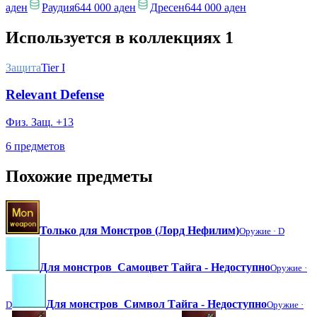
аден
Раудия
644 000 аден
Дресен
644 000 аден
Используется в коллекциях
1
Защита
Tier I
Relevant Defense
Физ. Защ. +13
6 предметов
Похожие предметы
Только для Монстров (Лорд Нефилим)
Оружие ·
D
Для монстров_Самоцвет Тайга - Недоступно
Оружие ·
Для монстров_Символ Тайга - Недоступно
D
Оружие ·