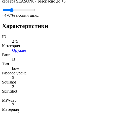
сервера SEASON6). Безопасно до +3.
+4
70%
высокий шанс
Характеристики
ID
275
Категория
Оружие
Ранг
D
Тип
bow
Разброс урона
5
Soulshot
2
Spiritshot
1
MP/удар
2
Материал