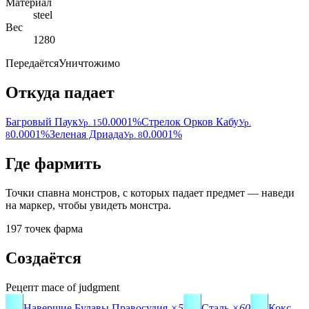
Материал
steel
Вес
1280
Передаётся
Уничтожимо
Откуда падает
Багровый Паук
0.0001%
Стрелок Орков Кабу
Ур. 15
Ур.
0.0001%
Зеленая Дриада
0.0001%
8
Ур. 8
Где фармить
Точки спавна монстров, с которых падает предмет — наведи
на маркер, чтобы увидеть монстра.
197 точек фарма
Создаётся
Рецепт
mace of judgment
Навершие Булавы Правосудия
×5
Сталь
×60
Кокс