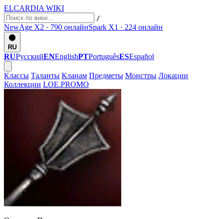
ELCARDIA
WIKI
/
NewAge X2 · 790
онлайн
Spark X1 · 224
онлайн
RU
RU
Русский
EN
English
PT
Português
ES
Español
Классы
Таланты
Кланам
Предметы
Монстры
Локации
Коллекции
LOE.PROMO