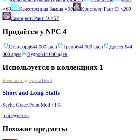
×60
Качественная Замша
×30
Кристалл: Ранг D
×200
Самоцвет: Ранг D
×57
Продаётся у NPC
4
Стэнфорд
644 000 аден
Грено
644 000 аден
Дресен
644
000 аден
Вудро
644 000 аден
Используется в коллекциях
1
Боевая поддержка
Tier I
Short and Long Staffs
Sayha Grace Point Mod +1%
5 предметов
Похожие предметы