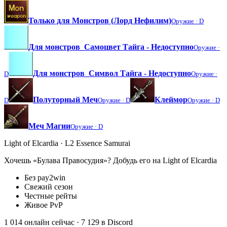
Только для Монстров (Лорд Нефилим)
Оружие ·
D
Для монстров_Самоцвет Тайга - Недоступно
Оружие ·
Для монстров_Символ Тайга - Недоступно
D
Оружие ·
Полуторный Меч
Клеймор
D
Оружие ·
D
Оружие ·
D
Меч Магии
Оружие ·
D
Light of Elcardia · L2 Essence Samurai
Хочешь «Булава Правосудия»? Добудь его на Light of Elcardia
Без pay2win
Свежий сезон
Честные рейты
Живое PvP
1 014 онлайн сейчас
· 7 129 в Discord