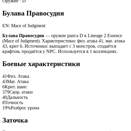
Оружие ·
D
Булава Правосудия
EN: Mace of Judgment
Булава Правосудия
— оружие ранга D в Lineage 2 Essence
(Mace of Judgment). Характеристики: физ. атака 41, маг. атака
43, крит 6. Источники: выпадает с 3 монстров, создаётся
крафтом, продаётся у NPC. Используется в 1 коллекциях.
Боевые характеристики
41
Физ. Атака
43
Маг. Атака
6
Крит. шанс
379
Скор. атаки
40
Дальность
8
Точность
19%
Разброс урона
Заточка