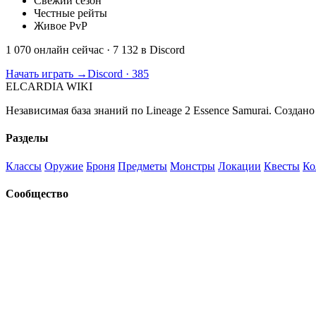
Свежий сезон
Честные рейты
Живое PvP
1 070 онлайн сейчас
· 7 132 в Discord
Начать играть →
Discord · 385
ELCARDIA
WIKI
Независимая база знаний по Lineage 2 Essence Samurai. Создано
Разделы
Классы
Оружие
Броня
Предметы
Монстры
Локации
Квесты
Ко
Сообщество