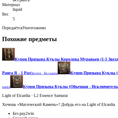
Материал
liquid
Вес
5
Передаётся
Уничтожимо
Похожие предметы
Купон Призыва Куклы Королева Муравьев (1-5 Звезд
Ранга R - 1 Раз
Купон Призыва Куклы (О
Прочее ·
Без ранга
Купон Призыва Куклы (Обычная - Исключительна
ранга
Light of Elcardia · L2 Essence Samurai
Хочешь «Магический Камень»? Добудь его на Light of Elcardia
Без pay2win