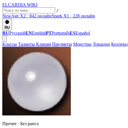
ELCARDIA
WIKI
/
NewAge X2 · 842
онлайн
Spark X1 · 228
онлайн
RU
RU
Русский
EN
English
PT
Português
ES
Español
Классы
Таланты
Кланам
Предметы
Монстры
Локации
Коллек
Прочее ·
Без ранга