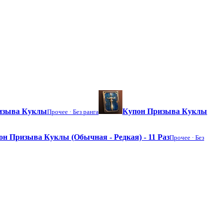
ризыва Куклы
Купон Призыва Куклы
Прочее ·
Без ранга
он Призыва Куклы (Обычная - Редкая) - 11 Раз
Прочее ·
Без