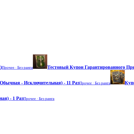
)
Тестовый Купон Гарантированного П
Прочее ·
Без ранга
бычная - Исключительная) - 11 Раз
Куп
Прочее ·
Без ранга
я) - 1 Раз
Прочее ·
Без ранга