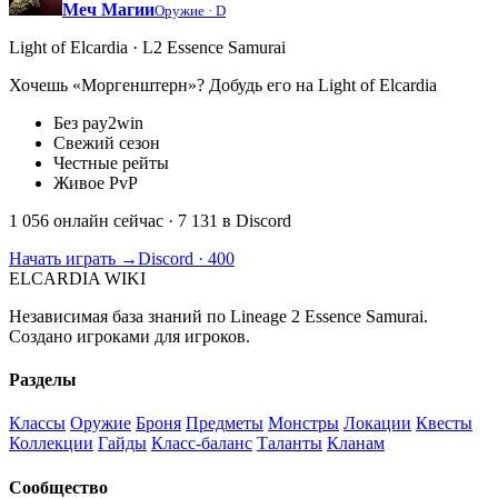
Меч Магии
Оружие ·
D
Light of Elcardia · L2 Essence Samurai
Хочешь «Моргенштерн»? Добудь его на Light of Elcardia
Без pay2win
Свежий сезон
Честные рейты
Живое PvP
1 056 онлайн сейчас
· 7 131 в Discord
Начать играть →
Discord · 400
ELCARDIA
WIKI
Независимая база знаний по Lineage 2 Essence Samurai.
Создано игроками для игроков.
Разделы
Классы
Оружие
Броня
Предметы
Монстры
Локации
Квесты
Коллекции
Гайды
Класс-баланс
Таланты
Кланам
Сообщество