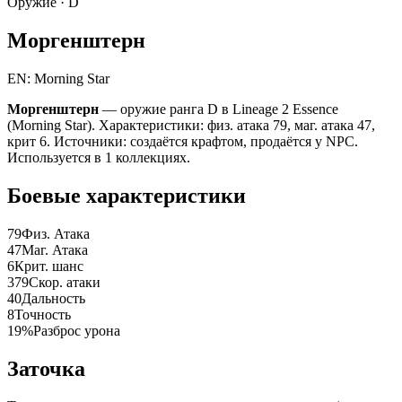
Оружие ·
D
Моргенштерн
EN: Morning Star
Моргенштерн
— оружие ранга D в Lineage 2 Essence
(Morning Star). Характеристики: физ. атака 79, маг. атака 47,
крит 6. Источники: создаётся крафтом, продаётся у NPC.
Используется в 1 коллекциях.
Боевые характеристики
79
Физ. Атака
47
Маг. Атака
6
Крит. шанс
379
Скор. атаки
40
Дальность
8
Точность
19%
Разброс урона
Заточка