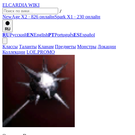
ELCARDIA
WIKI
/
NewAge X2 · 826
онлайн
Spark X1 · 230
онлайн
RU
RU
Русский
EN
English
PT
Português
ES
Español
Классы
Таланты
Кланам
Предметы
Монстры
Локации
Коллекции
LOE.PROMO