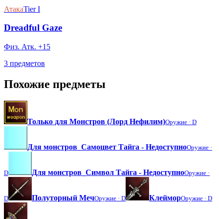
Атака
Tier I
Dreadful Gaze
Физ. Атк. +15
3 предметов
Похожие предметы
Только для Монстров (Лорд Нефилим)
Оружие ·
D
Для монстров_Самоцвет Тайга - Недоступно
Оружие ·
Для монстров_Символ Тайга - Недоступно
D
Оружие ·
Полуторный Меч
Клеймор
D
Оружие ·
D
Оружие ·
D