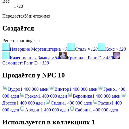
Вес
1720
Передаётся
Уничтожимо
Создаётся
Рецепт
morning star
Навершие Моргенштерна
×7
Сталь
×128
Кокс
×128
Качественная Замша
×64
Кристалл: Ранг D
×430
Самоцвет: Ранг D
×139
Продаётся у NPC
10
Вудро
1 400 000 аден
Виктор
1 400 000 аден
Грено
1 400
000 аден
Грэхам
1 400 000 аден
Вероника
1 400 000 аден
Дресен
1 400 000 аден
Сидни
1 400 000 аден
Раудия
1 400
000 аден
Ародин
1 400 000 аден
Сабрин
1 400 000 аден
Используется в коллекциях
1