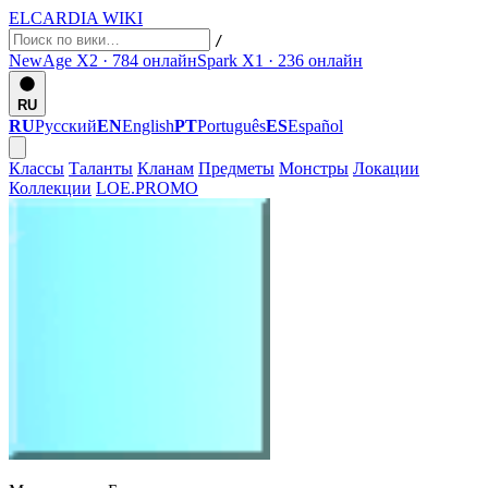
ELCARDIA
WIKI
/
NewAge X2 · 784
онлайн
Spark X1 · 236
онлайн
RU
RU
Русский
EN
English
PT
Português
ES
Español
Классы
Таланты
Кланам
Предметы
Монстры
Локации
Коллекции
LOE.PROMO