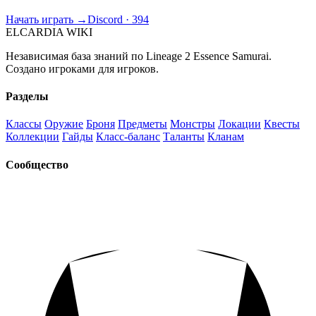
Начать играть →
Discord · 394
ELCARDIA
WIKI
Независимая база знаний по Lineage 2 Essence Samurai.
Создано игроками для игроков.
Разделы
Классы
Оружие
Броня
Предметы
Монстры
Локации
Квесты
Коллекции
Гайды
Класс-баланс
Таланты
Кланам
Сообщество