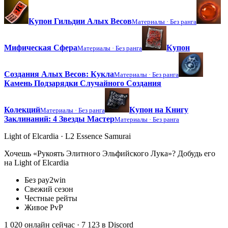
Купон Гильдии Алых Весов
Материалы ·
Без ранга
Мифическая Сфера
Купон
Материалы ·
Без ранга
Создания Алых Весов: Кукла
Материалы ·
Без ранга
Камень Подзарядки Случайного Создания
Колекций
Купон на Книгу
Материалы ·
Без ранга
Заклинаний: 4 Звезды Мастер
Материалы ·
Без ранга
Light of Elcardia · L2 Essence Samurai
Хочешь «Рукоять Элитного Эльфийского Лука»? Добудь его
на Light of Elcardia
Без pay2win
Свежий сезон
Честные рейты
Живое PvP
1 020 онлайн сейчас
· 7 123 в Discord