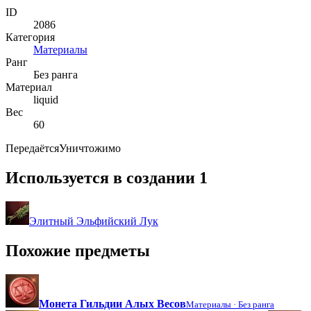
ID
2086
Категория
Материалы
Ранг
Без ранга
Материал
liquid
Вес
60
Передаётся
Уничтожимо
Используется в создании
1
Элитный Эльфийский Лук
Похожие предметы
Монета Гильдии Алых Весов
Материалы ·
Без ранга