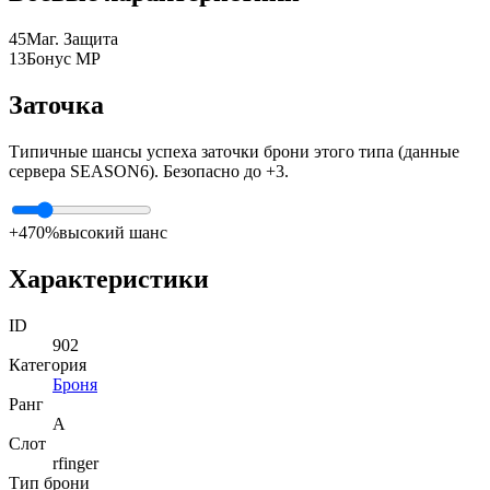
45
Маг. Защита
13
Бонус MP
Заточка
Типичные шансы успеха заточки брони этого типа (данные
сервера SEASON6). Безопасно до +3.
+4
70%
высокий шанс
Характеристики
ID
902
Категория
Броня
Ранг
A
Слот
rfinger
Тип брони