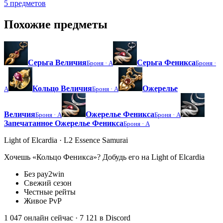
5 предметов
Похожие предметы
Серьга Величия
Серьга Феникса
Броня ·
A
Броня ·
Кольцо Величия
Ожерелье
A
Броня ·
A
Величия
Ожерелье Феникса
Броня ·
A
Броня ·
A
Запечатанное Ожерелье Феникса
Броня ·
A
Light of Elcardia · L2 Essence Samurai
Хочешь «Кольцо Феникса»? Добудь его на Light of Elcardia
Без pay2win
Свежий сезон
Честные рейты
Живое PvP
1 047 онлайн сейчас
· 7 121 в Discord