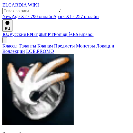
ELCARDIA
WIKI
/
NewAge X2 · 790
онлайн
Spark X1 · 257
онлайн
RU
RU
Русский
EN
English
PT
Português
ES
Español
Классы
Таланты
Кланам
Предметы
Монстры
Локации
Коллекции
LOE.PROMO