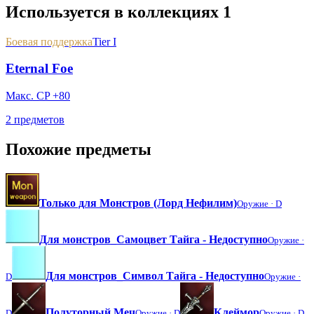
Используется в коллекциях
1
Боевая поддержка
Tier I
Eternal Foe
Макс. CP +80
2 предметов
Похожие предметы
Только для Монстров (Лорд Нефилим)
Оружие ·
D
Для монстров_Самоцвет Тайга - Недоступно
Оружие ·
Для монстров_Символ Тайга - Недоступно
D
Оружие ·
Полуторный Меч
Клеймор
D
Оружие ·
D
Оружие ·
D