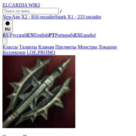
ELCARDIA
WIKI
/
NewAge X2 · 810
онлайн
Spark X1 · 233
онлайн
RU
RU
Русский
EN
English
PT
Português
ES
Español
Классы
Таланты
Кланам
Предметы
Монстры
Локации
Коллекции
LOE.PROMO