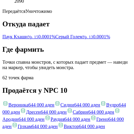
2090
Передаётся
Уничтожимо
Откуда падает
Паук Кхаши
0.0001%
Серый Голем
0.0001%
Ур. 15
Ур. 13
Где фармить
Точки спавна монстров, с которых падает предмет — наведи
на маркер, чтобы увидеть монстра.
62 точек фарма
Продаётся у NPC
10
Вероника
644 000 аден
Сидни
644 000 аден
Вудро
644
000 аден
Дресен
644 000 аден
Сабрин
644 000 аден
Ародин
644 000 аден
Раудия
644 000 аден
Грено
644 000
аден
Грэхам
644 000 аден
Виктор
644 000 аден