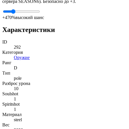
сервера SEASON6). Безопасно до +3.
+4
70%
высокий шанс
Характеристики
ID
292
Категория
Оружие
Ранг
D
Тип
pole
Разброс урона
10
Soulshot
1
Spiritshot
1
Материал
steel
Вес