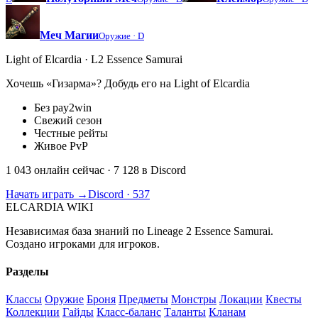
Меч Магии
Оружие ·
D
Light of Elcardia · L2 Essence Samurai
Хочешь «Гизарма»? Добудь его на Light of Elcardia
Без pay2win
Свежий сезон
Честные рейты
Живое PvP
1 043 онлайн сейчас
· 7 128 в Discord
Начать играть →
Discord · 537
ELCARDIA
WIKI
Независимая база знаний по Lineage 2 Essence Samurai.
Создано игроками для игроков.
Разделы
Классы
Оружие
Броня
Предметы
Монстры
Локации
Квесты
Коллекции
Гайды
Класс-баланс
Таланты
Кланам