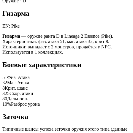
Оружие ·
D
Гизарма
EN: Pike
Гизарма
— оружие ранга D в Lineage 2 Essence (Pike).
Характеристики: физ. атака 51, маг. атака 32, крит 8.
Источники: выпадает с 2 монстров, продаётся у NPC.
Используется в 1 коллекциях.
Боевые характеристики
51
Физ. Атака
32
Маг. Атака
8
Крит. шанс
325
Скор. атаки
80
Дальность
10%
Разброс урона
Заточка
Типичные шансы успеха заточки оружия этого типа (данные