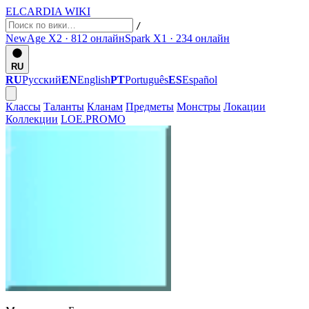
ELCARDIA
WIKI
/
NewAge X2 · 812
онлайн
Spark X1 · 234
онлайн
RU
RU
Русский
EN
English
PT
Português
ES
Español
Классы
Таланты
Кланам
Предметы
Монстры
Локации
Коллекции
LOE.PROMO