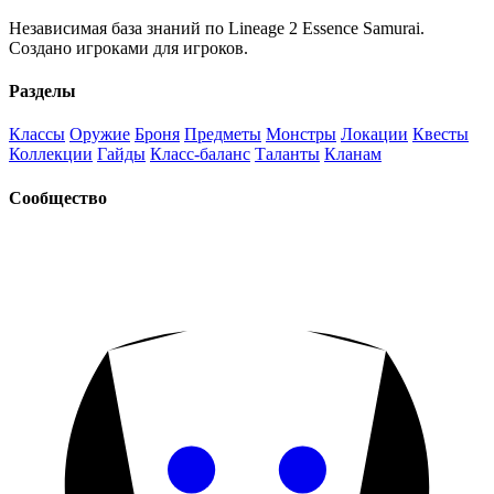
Независимая база знаний по Lineage 2 Essence Samurai.
Создано игроками для игроков.
Разделы
Классы
Оружие
Броня
Предметы
Монстры
Локации
Квесты
Коллекции
Гайды
Класс-баланс
Таланты
Кланам
Сообщество