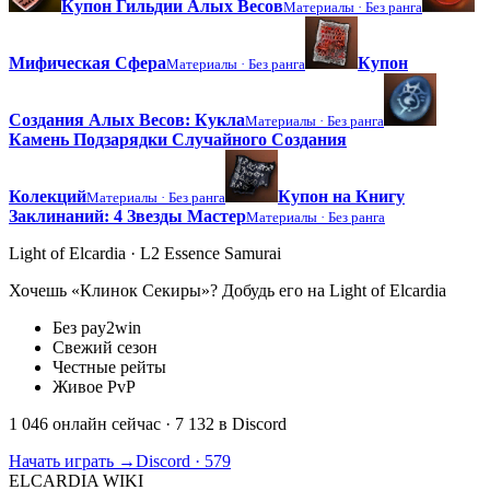
Купон Гильдии Алых Весов
Материалы ·
Без ранга
Мифическая Сфера
Купон
Материалы ·
Без ранга
Создания Алых Весов: Кукла
Материалы ·
Без ранга
Камень Подзарядки Случайного Создания
Колекций
Купон на Книгу
Материалы ·
Без ранга
Заклинаний: 4 Звезды Мастер
Материалы ·
Без ранга
Light of Elcardia · L2 Essence Samurai
Хочешь «Клинок Секиры»? Добудь его на Light of Elcardia
Без pay2win
Свежий сезон
Честные рейты
Живое PvP
1 046 онлайн сейчас
· 7 132 в Discord
Начать играть →
Discord · 579
ELCARDIA
WIKI