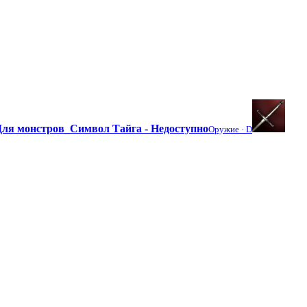
Для монстров_Символ Тайга - Недоступно
Оружие ·
D