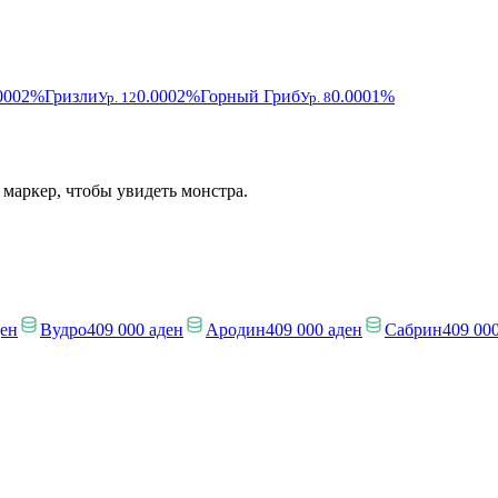
0002%
Гризли
0.0002%
Горный Гриб
0.0001%
Ур. 12
Ур. 8
 маркер, чтобы увидеть монстра.
ден
Вудро
409 000 аден
Ародин
409 000 аден
Сабрин
409 00