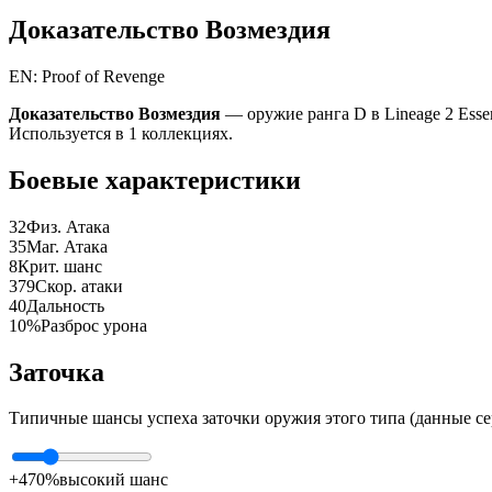
Доказательство Возмездия
EN: Proof of Revenge
Доказательство Возмездия
— оружие ранга D в Lineage 2 Essenc
Используется в 1 коллекциях.
Боевые характеристики
32
Физ. Атака
35
Маг. Атака
8
Крит. шанс
379
Скор. атаки
40
Дальность
10%
Разброс урона
Заточка
Типичные шансы успеха заточки оружия этого типа (данные се
+4
70%
высокий шанс