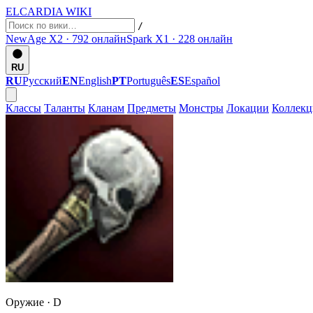
ELCARDIA
WIKI
/
NewAge X2 · 792
онлайн
Spark X1 · 228
онлайн
RU
RU
Русский
EN
English
PT
Português
ES
Español
Классы
Таланты
Кланам
Предметы
Монстры
Локации
Коллек
Оружие ·
D