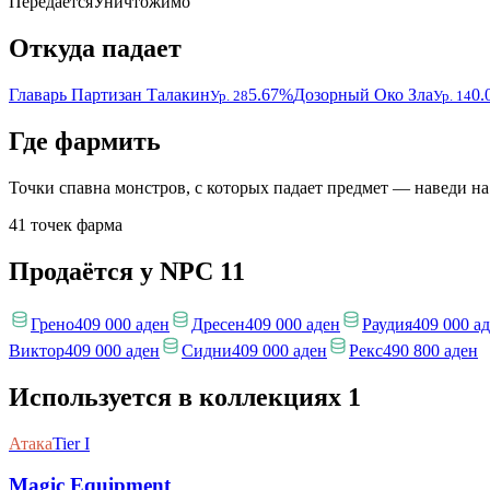
Передаётся
Уничтожимо
Откуда падает
Главарь Партизан Талакин
5.67%
Дозорный Око Зла
0.
Ур. 28
Ур. 14
Где фармить
Точки спавна монстров, с которых падает предмет — наведи на
41 точек фарма
Продаётся у NPC
11
Грено
409 000 аден
Дресен
409 000 аден
Раудия
409 000 а
Виктор
409 000 аден
Сидни
409 000 аден
Рекс
490 800 аден
Используется в коллекциях
1
Атака
Tier I
Magic Equipment