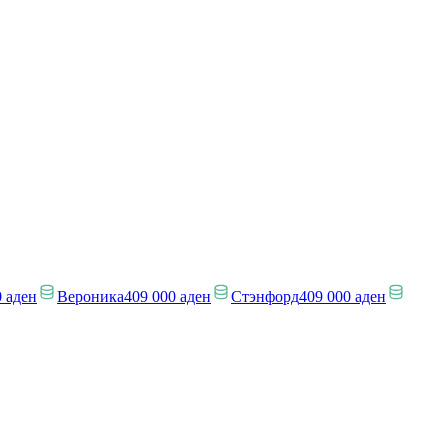
0 аден
Вероника
409 000 аден
Стэнфорд
409 000 аден