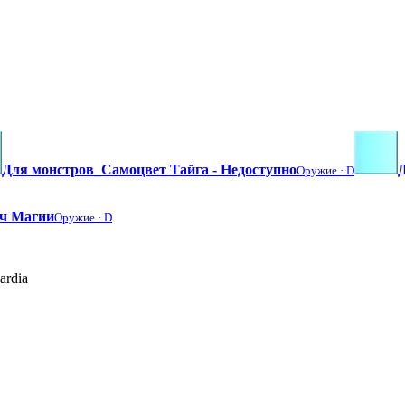
Для монстров_Самоцвет Тайга - Недоступно
Оружие ·
D
ч Магии
Оружие ·
D
ardia