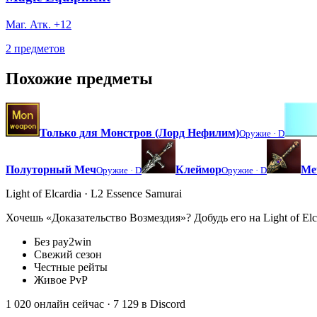
Маг. Атк. +12
2 предметов
Похожие предметы
Только для Монстров (Лорд Нефилим)
Оружие ·
D
Полуторный Меч
Клеймор
Ме
Оружие ·
D
Оружие ·
D
Light of Elcardia · L2 Essence Samurai
Хочешь «Доказательство Возмездия»? Добудь его на Light of Elc
Без pay2win
Свежий сезон
Честные рейты
Живое PvP
1 020 онлайн сейчас
· 7 129 в Discord