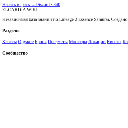
Начать играть →
Discord · 340
ELCARDIA
WIKI
Независимая база знаний по Lineage 2 Essence Samurai. Создано
Разделы
Классы
Оружие
Броня
Предметы
Монстры
Локации
Квесты
Ко
Сообщество