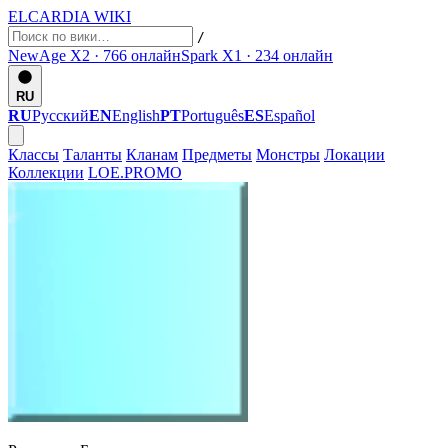
ELCARDIA
WIKI
/
NewAge X2 · 766
онлайн
Spark X1 · 234
онлайн
RU
RU
Русский
EN
English
PT
Português
ES
Español
Классы
Таланты
Кланам
Предметы
Монстры
Локации
Коллекции
LOE.PROMO