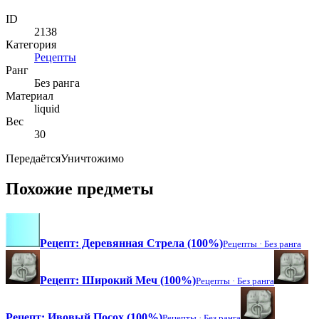
ID
2138
Категория
Рецепты
Ранг
Без ранга
Материал
liquid
Вес
30
Передаётся
Уничтожимо
Похожие предметы
Рецепт: Деревянная Стрела (100%)
Рецепты ·
Без ранга
Рецепт: Широкий Меч (100%)
Рецепты ·
Без ранга
Рецепт: Ивовый Посох (100%)
Рецепты ·
Без ранга