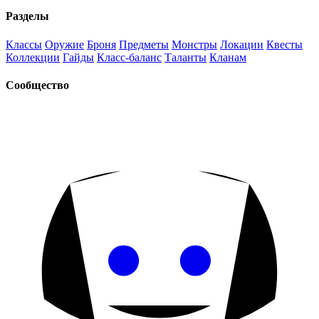
Разделы
Классы
Оружие
Броня
Предметы
Монстры
Локации
Квесты
Коллекции
Гайды
Класс-баланс
Таланты
Кланам
Сообщество