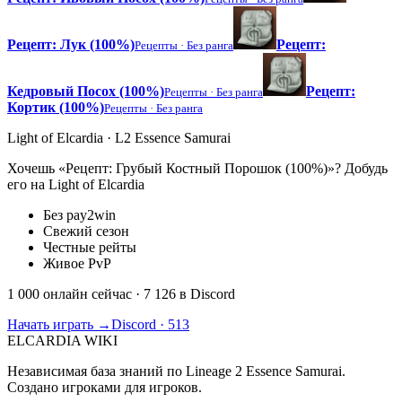
Рецепт: Лук (100%)
Рецепт:
Рецепты ·
Без ранга
Кедровый Посох (100%)
Рецепт:
Рецепты ·
Без ранга
Кортик (100%)
Рецепты ·
Без ранга
Light of Elcardia · L2 Essence Samurai
Хочешь «Рецепт: Грубый Костный Порошок (100%)»? Добудь
его на Light of Elcardia
Без pay2win
Свежий сезон
Честные рейты
Живое PvP
1 000 онлайн сейчас
· 7 126 в Discord
Начать играть →
Discord · 513
ELCARDIA
WIKI
Независимая база знаний по Lineage 2 Essence Samurai.
Создано игроками для игроков.