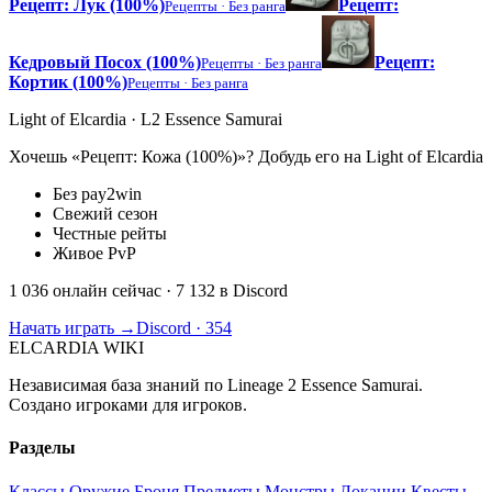
Рецепт: Лук (100%)
Рецепт:
Рецепты ·
Без ранга
Кедровый Посох (100%)
Рецепт:
Рецепты ·
Без ранга
Кортик (100%)
Рецепты ·
Без ранга
Light of Elcardia · L2 Essence Samurai
Хочешь «Рецепт: Кожа (100%)»? Добудь его на Light of Elcardia
Без pay2win
Свежий сезон
Честные рейты
Живое PvP
1 036 онлайн сейчас
· 7 132 в Discord
Начать играть →
Discord · 354
ELCARDIA
WIKI
Независимая база знаний по Lineage 2 Essence Samurai.
Создано игроками для игроков.
Разделы
Классы
Оружие
Броня
Предметы
Монстры
Локации
Квесты