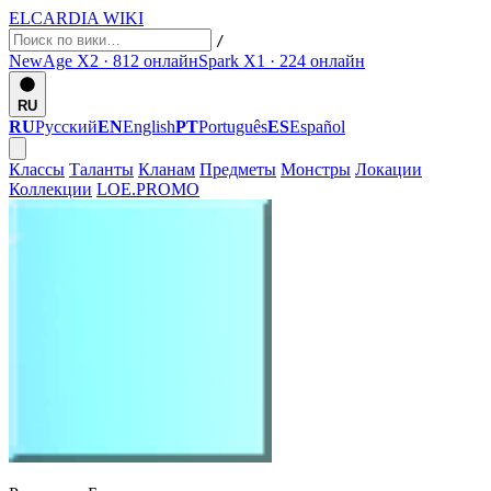
ELCARDIA
WIKI
/
NewAge X2 · 812
онлайн
Spark X1 · 224
онлайн
RU
RU
Русский
EN
English
PT
Português
ES
Español
Классы
Таланты
Кланам
Предметы
Монстры
Локации
Коллекции
LOE.PROMO