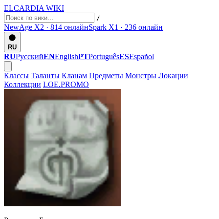
ELCARDIA
WIKI
/
NewAge X2 · 814
онлайн
Spark X1 · 236
онлайн
RU
RU
Русский
EN
English
PT
Português
ES
Español
Классы
Таланты
Кланам
Предметы
Монстры
Локации
Коллекции
LOE.PROMO