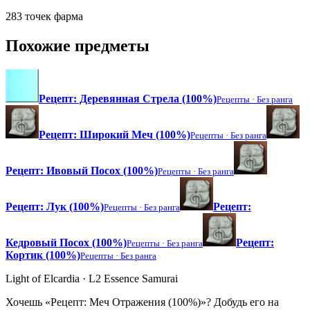
283 точек фарма
Похожие предметы
Рецепт: Деревянная Стрела (100%)
Рецепты ·
Без ранга
Рецепт: Широкий Меч (100%)
Рецепты ·
Без ранга
Рецепт: Ивовый Посох (100%)
Рецепты ·
Без ранга
Рецепт: Лук (100%)
Рецепт:
Рецепты ·
Без ранга
Кедровый Посох (100%)
Рецепт:
Рецепты ·
Без ранга
Кортик (100%)
Рецепты ·
Без ранга
Light of Elcardia · L2 Essence Samurai
Хочешь «Рецепт: Меч Отражения (100%)»? Добудь его на