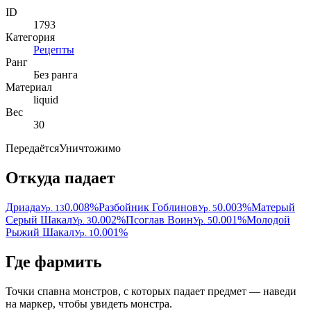
ID
1793
Категория
Рецепты
Ранг
Без ранга
Материал
liquid
Вес
30
Передаётся
Уничтожимо
Откуда падает
Дриада
0.008%
Разбойник Гоблинов
0.003%
Матерый
Ур. 13
Ур. 5
Серый Шакал
0.002%
Псоглав Воин
0.001%
Молодой
Ур. 3
Ур. 5
Рыжий Шакал
0.001%
Ур. 1
Где фармить
Точки спавна монстров, с которых падает предмет — наведи
на маркер, чтобы увидеть монстра.