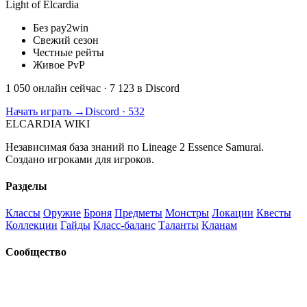
Light of Elcardia
Без pay2win
Свежий сезон
Честные рейты
Живое PvP
1 050 онлайн сейчас
· 7 123 в Discord
Начать играть →
Discord · 532
ELCARDIA
WIKI
Независимая база знаний по Lineage 2 Essence Samurai.
Создано игроками для игроков.
Разделы
Классы
Оружие
Броня
Предметы
Монстры
Локации
Квесты
Коллекции
Гайды
Класс-баланс
Таланты
Кланам
Сообщество