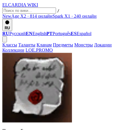
ELCARDIA
WIKI
/
NewAge X2 · 814
онлайн
Spark X1 · 240
онлайн
RU
RU
Русский
EN
English
PT
Português
ES
Español
Классы
Таланты
Кланам
Предметы
Монстры
Локации
Коллекции
LOE.PROMO