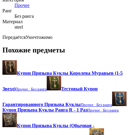
Прочее
Ранг
Без ранга
Материал
steel
Передаётся
Уничтожимо
Похожие предметы
Купон Призыва Куклы Королева Муравьев (1-5
Звезд)
Тестовый Купон
Прочее ·
Без ранга
Гарантированного Призыва Куклы
Прочее ·
Без ранга
Купон Призыва Куклы Ранга R - 1 Раз
Прочее ·
Без ранга
Купон Призыва Куклы (Обычная -