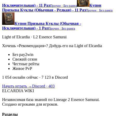
Исключительная) - 11 Раз
Купон
Прочее ·
Без ранга
Призыва Куклы (Обычная - Редкая) - 11 Раз
Прочее ·
Без ранга
Купон Призыва Куклы (Обычная -
Исключительная) - 1 Раз
Прочее ·
Без ранга
Light of Elcardia · L2 Essence Samurai
Хочешь «Рекомендация»? Добудь его на Light of Elcardia
Без pay2win
Свежий сезон
Честные рейты
Живое PvP
1 054 онлайн сейчас
· 7 123 в Discord
Начать играть →
Discord · 403
ELCARDIA
WIKI
Независимая база знаний по Lineage 2 Essence Samurai.
Создано игроками для игроков.
Разделы