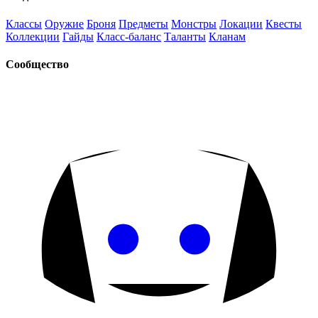
Классы
Оружие
Броня
Предметы
Монстры
Локации
Квесты
Коллекции
Гайды
Класс-баланс
Таланты
Кланам
Сообщество