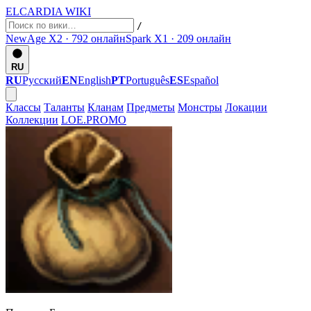
ELCARDIA
WIKI
/
NewAge X2 · 792
онлайн
Spark X1 · 209
онлайн
RU
RU
Русский
EN
English
PT
Português
ES
Español
Классы
Таланты
Кланам
Предметы
Монстры
Локации
Коллекции
LOE.PROMO