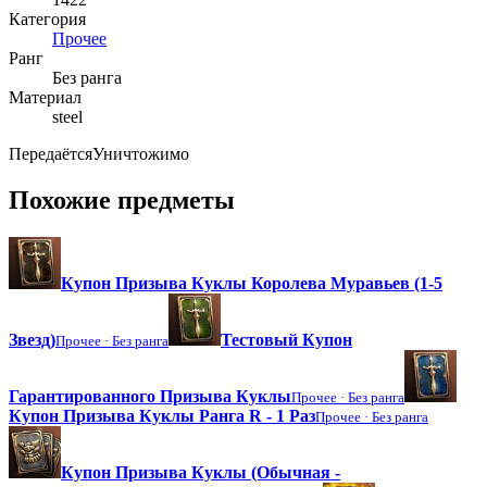
Категория
Прочее
Ранг
Без ранга
Материал
steel
Передаётся
Уничтожимо
Похожие предметы
Купон Призыва Куклы Королева Муравьев (1-5
Звезд)
Тестовый Купон
Прочее ·
Без ранга
Гарантированного Призыва Куклы
Прочее ·
Без ранга
Купон Призыва Куклы Ранга R - 1 Раз
Прочее ·
Без ранга
Купон Призыва Куклы (Обычная -