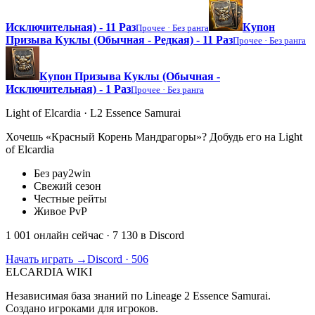
Исключительная) - 11 Раз
Купон
Прочее ·
Без ранга
Призыва Куклы (Обычная - Редкая) - 11 Раз
Прочее ·
Без ранга
Купон Призыва Куклы (Обычная -
Исключительная) - 1 Раз
Прочее ·
Без ранга
Light of Elcardia · L2 Essence Samurai
Хочешь «Красный Корень Мандрагоры»? Добудь его на Light
of Elcardia
Без pay2win
Свежий сезон
Честные рейты
Живое PvP
1 001 онлайн сейчас
· 7 130 в Discord
Начать играть →
Discord · 506
ELCARDIA
WIKI
Независимая база знаний по Lineage 2 Essence Samurai.
Создано игроками для игроков.