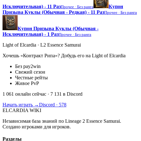
Исключительная) - 11 Раз
Купон
Прочее ·
Без ранга
Призыва Куклы (Обычная - Редкая) - 11 Раз
Прочее ·
Без ранга
Купон Призыва Куклы (Обычная -
Исключительная) - 1 Раз
Прочее ·
Без ранга
Light of Elcardia · L2 Essence Samurai
Хочешь «Контракт Рипа»? Добудь его на Light of Elcardia
Без pay2win
Свежий сезон
Честные рейты
Живое PvP
1 061 онлайн сейчас
· 7 131 в Discord
Начать играть →
Discord · 578
ELCARDIA
WIKI
Независимая база знаний по Lineage 2 Essence Samurai.
Создано игроками для игроков.
Разделы