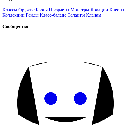
Классы
Оружие
Броня
Предметы
Монстры
Локации
Квесты
Коллекции
Гайды
Класс-баланс
Таланты
Кланам
Сообщество