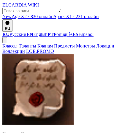
ELCARDIA
WIKI
/
NewAge X2 · 830
онлайн
Spark X1 · 231
онлайн
RU
RU
Русский
EN
English
PT
Português
ES
Español
Классы
Таланты
Кланам
Предметы
Монстры
Локации
Коллекции
LOE.PROMO