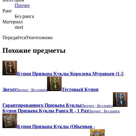
Прочее
Ранг
Без ранга
Материал
steel
Передаётся
Уничтожимо
Похожие предметы
Купон Призыва Куклы Королева Муравьев (1-5
Звезд)
Тестовый Купон
Прочее ·
Без ранга
Гарантированного Призыва Куклы
Прочее ·
Без ранга
Купон Призыва Куклы Ранга R - 1 Раз
Прочее ·
Без ранга
Купон Призыва Куклы (Обычная -