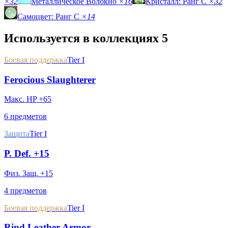
×32
Металлическое Волокно
×16
Кристалл: Ранг C
×32
Самоцвет: Ранг C
×14
Используется в коллекциях
5
Боевая поддержка
Tier I
Ferocious Slaughterer
Макс. HP +65
6 предметов
Защита
Tier I
P. Def. +15
Физ. Защ. +15
4 предметов
Боевая поддержка
Tier I
Rind Leather Armor