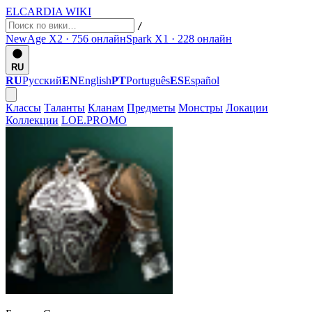
ELCARDIA
WIKI
/
NewAge X2 · 756
онлайн
Spark X1 · 228
онлайн
RU
RU
Русский
EN
English
PT
Português
ES
Español
Классы
Таланты
Кланам
Предметы
Монстры
Локации
Коллекции
LOE.PROMO