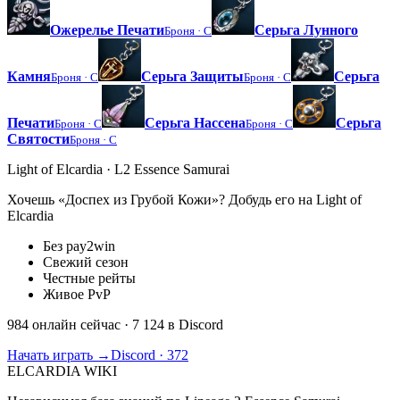
Ожерелье Печати
Серьга Лунного
Броня ·
C
Камня
Серьга Защиты
Серьга
Броня ·
C
Броня ·
C
Печати
Серьга Нассена
Серьга
Броня ·
C
Броня ·
C
Святости
Броня ·
C
Light of Elcardia · L2 Essence Samurai
Хочешь «Доспех из Грубой Кожи»? Добудь его на Light of
Elcardia
Без pay2win
Свежий сезон
Честные рейты
Живое PvP
984 онлайн сейчас
· 7 124 в Discord
Начать играть →
Discord · 372
ELCARDIA
WIKI