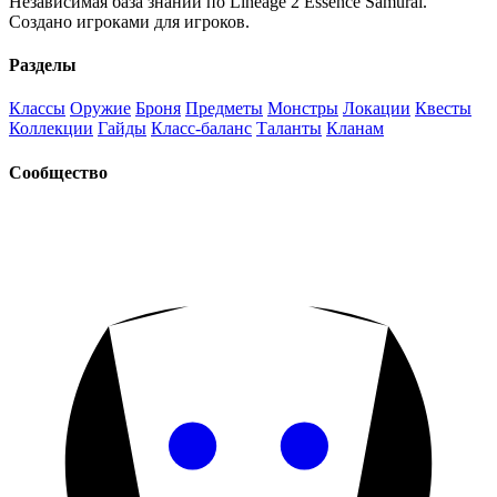
Независимая база знаний по Lineage 2 Essence Samurai.
Создано игроками для игроков.
Разделы
Классы
Оружие
Броня
Предметы
Монстры
Локации
Квесты
Коллекции
Гайды
Класс-баланс
Таланты
Кланам
Сообщество