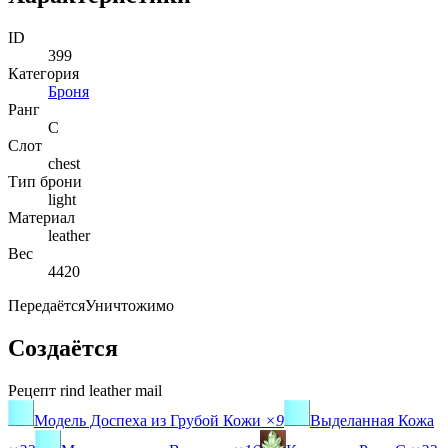
ID
399
Категория
Броня
Ранг
C
Слот
chest
Тип брони
light
Материал
leather
Вес
4420
Передаётся
Уничтожимо
Создаётся
Рецепт
rind leather mail
Модель Доспеха из Грубой Кожи
×9
Выделанная Кожа