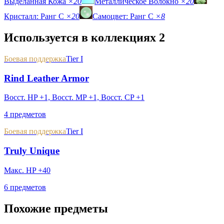
Выделанная Кожа
×20
Металлическое Волокно
×20
Кристалл: Ранг C
×20
Самоцвет: Ранг C
×8
Используется в коллекциях
2
Боевая поддержка
Tier I
Rind Leather Armor
Восст. HP +1, Восст. MP +1, Восст. CP +1
4 предметов
Боевая поддержка
Tier I
Truly Unique
Макс. HP +40
6 предметов
Похожие предметы