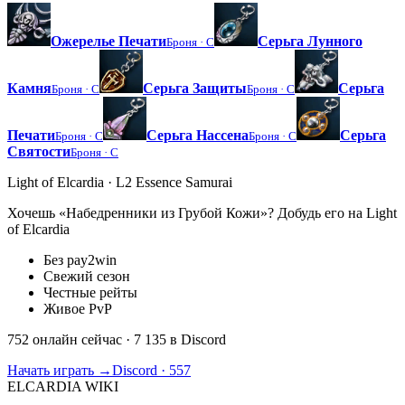
Ожерелье Печати
Серьга Лунного
Броня ·
C
Камня
Серьга Защиты
Серьга
Броня ·
C
Броня ·
C
Печати
Серьга Нассена
Серьга
Броня ·
C
Броня ·
C
Святости
Броня ·
C
Light of Elcardia · L2 Essence Samurai
Хочешь «Набедренники из Грубой Кожи»? Добудь его на Light
of Elcardia
Без pay2win
Свежий сезон
Честные рейты
Живое PvP
752 онлайн сейчас
· 7 135 в Discord
Начать играть →
Discord · 557
ELCARDIA
WIKI