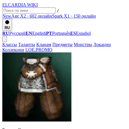
ELCARDIA
WIKI
/
NewAge X2 · 602
онлайн
Spark X1 · 150
онлайн
RU
RU
Русский
EN
English
PT
Português
ES
Español
Классы
Таланты
Кланам
Предметы
Монстры
Локации
Коллекции
LOE.PROMO