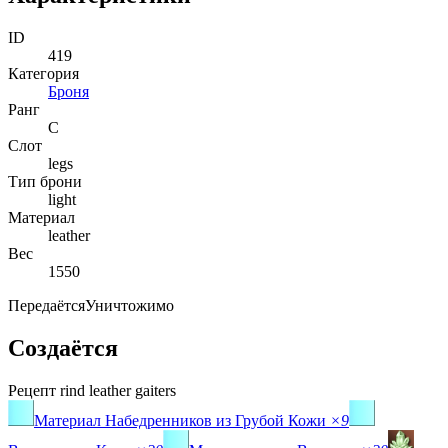
ID
419
Категория
Броня
Ранг
C
Слот
legs
Тип брони
light
Материал
leather
Вес
1550
Передаётся
Уничтожимо
Создаётся
Рецепт
rind leather gaiters
Материал Набедренников из Грубой Кожи
×9