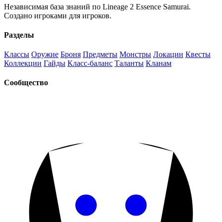
Независимая база знаний по Lineage 2 Essence Samurai.
Создано игроками для игроков.
Разделы
Классы
Оружие
Броня
Предметы
Монстры
Локации
Квесты
Коллекции
Гайды
Класс-баланс
Таланты
Кланам
Сообщество