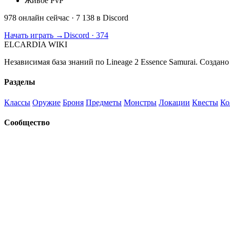
Живое PvP
978 онлайн сейчас
· 7 138 в Discord
Начать играть →
Discord · 374
ELCARDIA
WIKI
Независимая база знаний по Lineage 2 Essence Samurai. Создано
Разделы
Классы
Оружие
Броня
Предметы
Монстры
Локации
Квесты
Ко
Сообщество