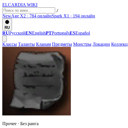
ELCARDIA
WIKI
/
NewAge X2 · 784
онлайн
Spark X1 · 194
онлайн
RU
RU
Русский
EN
English
PT
Português
ES
Español
Классы
Таланты
Кланам
Предметы
Монстры
Локации
Коллек
Прочее ·
Без ранга