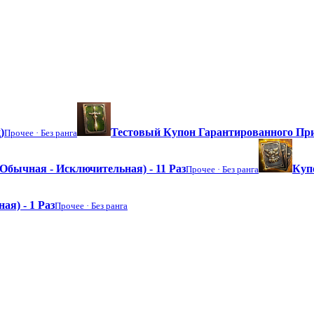
)
Тестовый Купон Гарантированного П
Прочее ·
Без ранга
бычная - Исключительная) - 11 Раз
Куп
Прочее ·
Без ранга
я) - 1 Раз
Прочее ·
Без ранга