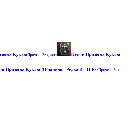
ризыва Куклы
Купон Призыва Куклы
Прочее ·
Без ранга
он Призыва Куклы (Обычная - Редкая) - 11 Раз
Прочее ·
Без