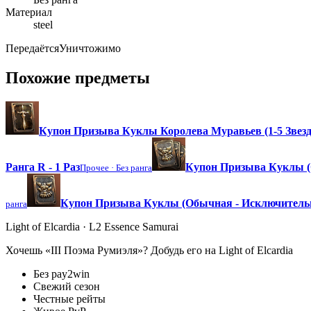
Материал
steel
Передаётся
Уничтожимо
Похожие предметы
Купон Призыва Куклы Королева Муравьев (1-5 Звезд
Ранга R - 1 Раз
Купон Призыва Куклы (О
Прочее ·
Без ранга
Купон Призыва Куклы (Обычная - Исключительна
ранга
Light of Elcardia · L2 Essence Samurai
Хочешь «III Поэма Румиэля»? Добудь его на Light of Elcardia
Без pay2win
Свежий сезон
Честные рейты