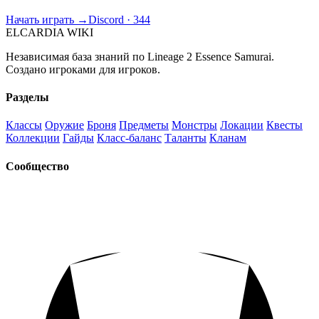
Начать играть →
Discord · 344
ELCARDIA
WIKI
Независимая база знаний по Lineage 2 Essence Samurai.
Создано игроками для игроков.
Разделы
Классы
Оружие
Броня
Предметы
Монстры
Локации
Квесты
Коллекции
Гайды
Класс-баланс
Таланты
Кланам
Сообщество