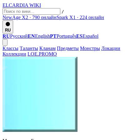
ELCARDIA
WIKI
/
NewAge X2 · 790
онлайн
Spark X1 · 224
онлайн
RU
RU
Русский
EN
English
PT
Português
ES
Español
Классы
Таланты
Кланам
Предметы
Монстры
Локации
Коллекции
LOE.PROMO