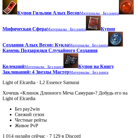
Купон Гильдии Алых Весов
Материалы ·
Без ранга
Мифическая Сфера
Купон
Материалы ·
Без ранга
Создания Алых Весов: Кукла
Материалы ·
Без ранга
Камень Подзарядки Случайного Создания
Колекций
Купон на Книгу
Материалы ·
Без ранга
Заклинаний: 4 Звезды Мастер
Материалы ·
Без ранга
Light of Elcardia · L2 Essence Samurai
Хочешь «Клинок Длинного Меча Самурая»? Добудь его на
Light of Elcardia
Без pay2win
Свежий сезон
Честные рейты
Живое PvP
1 014 онлайн сейчас
· 7 129 в Discord