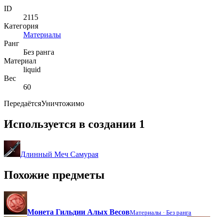
ID
2115
Категория
Материалы
Ранг
Без ранга
Материал
liquid
Вес
60
Передаётся
Уничтожимо
Используется в создании
1
Длинный Меч Самурая
Похожие предметы
Монета Гильдии Алых Весов
Материалы ·
Без ранга