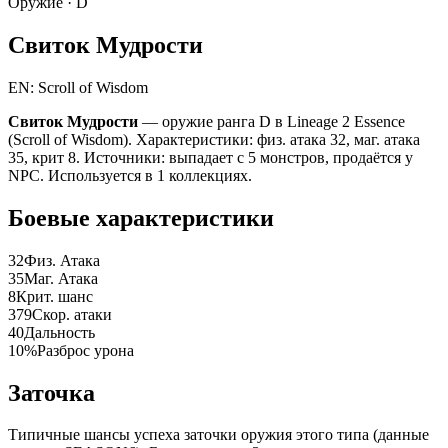
Оружие ·
D
Свиток Мудрости
EN: Scroll of Wisdom
Свиток Мудрости
— оружие ранга D в Lineage 2 Essence
(Scroll of Wisdom). Характеристики: физ. атака 32, маг. атака
35, крит 8. Источники: выпадает с 5 монстров, продаётся у
NPC. Используется в 1 коллекциях.
Боевые характеристики
32
Физ. Атака
35
Маг. Атака
8
Крит. шанс
379
Скор. атаки
40
Дальность
10%
Разброс урона
Заточка
Типичные шансы успеха заточки оружия этого типа (данные