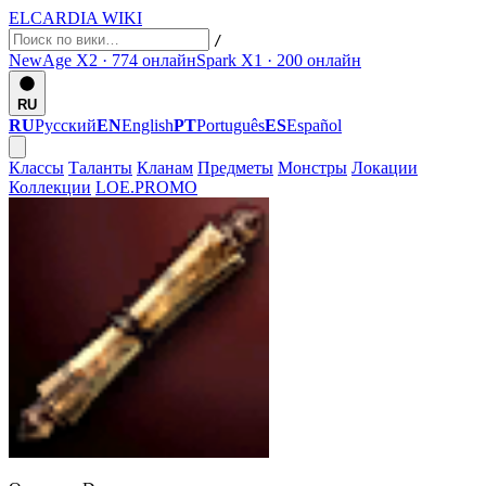
ELCARDIA
WIKI
/
NewAge X2 · 774
онлайн
Spark X1 · 200
онлайн
RU
RU
Русский
EN
English
PT
Português
ES
Español
Классы
Таланты
Кланам
Предметы
Монстры
Локации
Коллекции
LOE.PROMO