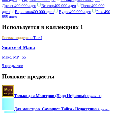
Дресен
409 000 аден
Виктор
409 000 аден
Грено
409 000
аден
Вероника
409 000 аден
Вудро
409 000 аден
Рекс
490
800 аден
Используется в коллекциях
1
Боевая поддержка
Tier I
Source of Mana
Макс. MP +55
5 предметов
Похожие предметы
Только для Монстров (Лорд Нефилим)
Оружие ·
D
Для монстров_Самоцвет Тайга - Недоступно
Оружие ·