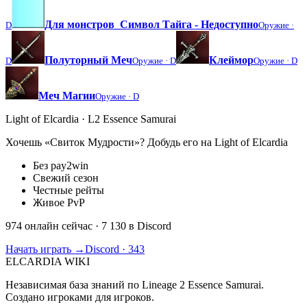
Для монстров_Символ Тайга - Недоступно
D
Оружие ·
Полуторный Меч
Клеймор
D
Оружие ·
D
Оружие ·
D
Меч Магии
Оружие ·
D
Light of Elcardia · L2 Essence Samurai
Хочешь «Свиток Мудрости»? Добудь его на Light of Elcardia
Без pay2win
Свежий сезон
Честные рейты
Живое PvP
974 онлайн сейчас
· 7 130 в Discord
Начать играть →
Discord · 343
ELCARDIA
WIKI
Независимая база знаний по Lineage 2 Essence Samurai.
Создано игроками для игроков.