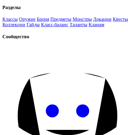
Разделы
Классы
Оружие
Броня
Предметы
Монстры
Локации
Квесты
Коллекции
Гайды
Класс-баланс
Таланты
Кланам
Сообщество